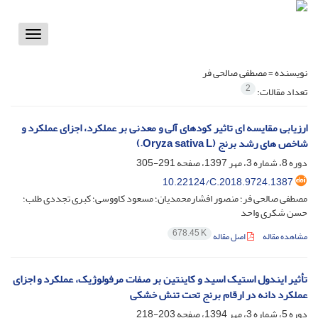
Toggle
vigation
نویسنده =
مصطفی صالحی فر
2
تعداد مقالات:
ارزیابی مقایسه ای تاثیر کودهای آلی و معدنی بر عملکرد، اجزای عملکرد و
شاخص های رشد برنج (Oryza sativa L.)
دوره 8، شماره 3، مهر 1397، صفحه
291-305
10.22124/C.2018.9724.1387
مصطفی صالحی فر؛ منصور افشارمحمدیان؛ مسعود کاووسی؛ کبری تجددی طلب؛
حسن شکری واحد
678.45 K
مشاهده مقاله
اصل مقاله
تأثیر ایندول استیک اسید و کاینتین بر صفات مرفولوژیک، عملکرد و اجزای
عملکرد دانه در ارقام برنج تحت تنش خشکی
دوره 5، شماره 3، مهر 1394، صفحه
203-218