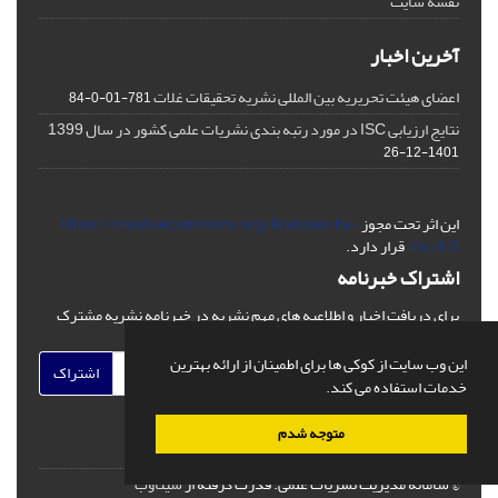
نقشه سایت
آخرین اخبار
اعضای هیئت تحریریه بین المللی نشریه تحقیقات غلات
781-01-0-84
نتایج ارزیابی ISC در مورد رتبه بندی نشریات علمی کشور در سال 1399
1401-12-26
این اثر تحت مجوز
https://creativecommons.org/licenses/by-
nc/4.0/
قرار دارد.
اشتراک خبرنامه
برای دریافت اخبار و اطلاعیه های مهم نشریه در خبرنامه نشریه مشترک
شوید.
این وب سایت از کوکی ها برای اطمینان از ارائه بهترین
اشتراک
خدمات استفاده می کند.
متوجه شدم
© سامانه مدیریت نشریات علمی.
قدرت گرفته از
سیناوب