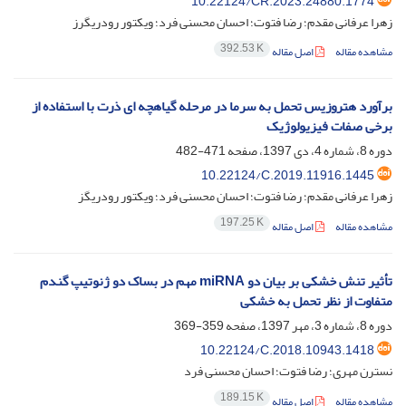
10.22124/CR.2023.24880.1774
زهرا عرفانی مقدم؛ رضا فتوت؛ احسان محسنی فرد؛ ویکتور رودریگرز
392.53 K
مشاهده مقاله
اصل مقاله
برآورد هتروزیس تحمل به سرما در مرحله گیاهچه ای ذرت با استفاده از
برخی صفات فیزیولوژیک
دوره 8، شماره 4، دی 1397، صفحه
471-482
10.22124/C.2019.11916.1445
زهرا عرفانی مقدم؛ رضا فتوت؛ احسان محسنی فرد؛ ویکتور رودریگز
197.25 K
مشاهده مقاله
اصل مقاله
تأثیر تنش خشکی بر بیان دو miRNA مهم در بساک دو ژنوتیپ گندم
متفاوت از نظر تحمل به خشکی
دوره 8، شماره 3، مهر 1397، صفحه
359-369
10.22124/C.2018.10943.1418
نسترن مهری؛ رضا فتوت؛ احسان محسنی فرد
189.15 K
مشاهده مقاله
اصل مقاله