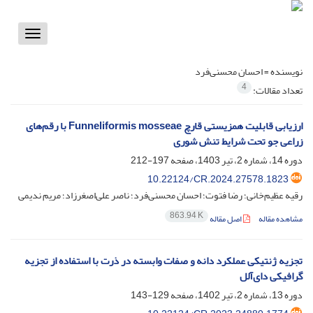
Toggle
vigation
نویسنده =
احسان محسنی‌فرد
4
تعداد مقالات:
ارزیابی قابلیت همزیستی قارچ Funneliformis mosseae با رقم‌های
زراعی جو تحت شرایط تنش شوری
دوره 14، شماره 2، تیر 1403، صفحه
197-212
10.22124/CR.2024.27578.1823
رقیه عظیم‌خانی؛ رضا فتوت؛ احسان محسنی‌فرد؛ ناصر علی‌اصغرزاد؛ مریم ندیمی
863.94 K
مشاهده مقاله
اصل مقاله
تجزیه ژنتیکی عملکرد دانه و صفات وابسته در ذرت با استفاده از تجزیه
گرافیکی دای‌آلل
دوره 13، شماره 2، تیر 1402، صفحه
129-143