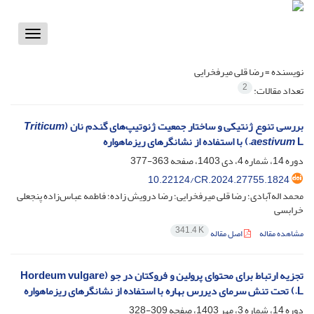
Toggle
vigation
نویسنده =
رضا قلی میرفخرایی
2
تعداد مقالات:
بررسی تنوع ژنتیکی و ساختار جمعیت ژنوتیپ‌های گندم نان (
Triticum
L.) با استفاده از نشانگرهای ریزماهواره
aestivum
دوره 14، شماره 4، دی 1403، صفحه
363-377
10.22124/CR.2024.27755.1824
محمد اله‌آبادی؛ رضا قلی میرفخرایی؛ رضا درویش زاده؛ فاطمه عباس‌زاده پنجعلی
خرابسی
341.4 K
مشاهده مقاله
اصل مقاله
تجزیه ارتباط برای محتوای پرولین و فروکتان در جو (Hordeum vulgare
L.) تحت تنش سرمای دیررس بهاره با استفاده از نشانگرهای ریزماهواره
دوره 14، شماره 3، مهر 1403، صفحه
309-328