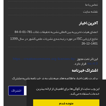
تماس با ما
نقشه سایت
آخرین اخبار
اعضای هیئت تحریریه بین المللی نشریه تحقیقات غلات
781-01-0-84
نتایج ارزیابی ISC در مورد رتبه بندی نشریات علمی کشور در سال 1399
1401-12-26
این اثر تحت مجوز
https://creativecommons.org/licenses/by-
nc/4.0/
قرار دارد.
اشتراک خبرنامه
برای دریافت اخبار و اطلاعیه های مهم نشریه در خبرنامه نشریه مشترک
شوید.
این وب سایت از کوکی ها برای اطمینان از ارائه بهترین
اشتراک
خدمات استفاده می کند.
متوجه شدم