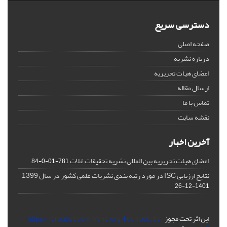
دسترسی سریع
صفحه اصلی
درباره نشریه
اعضای هیات تحریریه
ارسال مقاله
تماس با ما
نقشه سایت
آخرین اخبار
اعضای هیئت تحریریه بین المللی نشریه تحقیقات غلات
781-01-0-84
نتایج ارزیابی ISC در مورد رتبه بندی نشریات علمی کشور در سال 1399
1401-12-26
این اثر تحت مجوز
https://creativecommons.org/licenses/by-