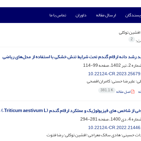
ویسندگان
ارسال مقاله
داوران
تماس با ما
افشین توکلی
2
ات:
ند رشد دانه ارقام گندم تحت شرایط تنش خشکی با استفاده از مدل‌های ریاضی
99-114
10.22124/CR.2023.25679
لی؛ علیرضا حسنی؛ کامران افصحی
381.1 K
ه
اصل مقاله
خص های فیزیولوژیک و عملکرد ارقام گندم (Triticum aestivum L.) به کاربرد 6-بنزیل‌آمینوپورین
281-294
10.22124/CR.2022.21446
ات حسینی؛ هادی سالک معراجی؛ افشین توکلی؛ رضا فتوت