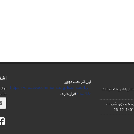
اشت
این اثر تحت مجوز
https://creativecommons.org/licenses/by-
برای
مللی نشریه تحقیقات
nc/4.0/
قرار دارد.
مشت
IS در مورد رتبه بندی نشریات
1401-12-26