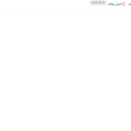
244.93 K
ه
اصل مقاله