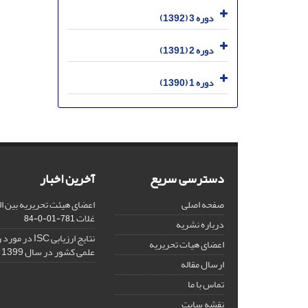
دوره 3 (1392)
دوره 2 (1391)
دوره 1 (1390)
دسترسی سریع
آخرین اخبار
صفحه اصلی
اعضای هیئت تحریریه بین ال
غلات
781-01-0-84
درباره نشریه
نتایج ارزیابی C
اعضای هیات تحریریه
علمی کشور در سال 1399
ارسال مقاله
تماس با ما
نقشه سایت