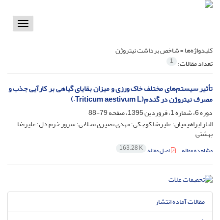
Toggle
vigation
کلیدواژه‌ها =
شاخص برداشت نیتروژن
1
تعداد مقالات:
تأثیر سیستم‌های مختلف خاک ورزی و میزان بقایای گیاهی بر کارآیی جذب و
مصرف نیتروژن در گندم(Triticum aestivum L.)
دوره 6، شماره 1، فروردین 1395، صفحه
79-88
الناز ابراهیمیان؛ علیرضا کوچکی؛ مهدی نصیری محلاتی؛ سرور خرم دل؛ علیرضا
بهشتی
163.28 K
مشاهده مقاله
اصل مقاله
مقالات آماده انتشار