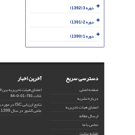
دوره 3 (1392)
دوره 2 (1391)
دوره 1 (1390)
دسترسی سریع
آخرین اخبار
صفحه اصلی
اعضای هیئت تحریریه بین ال
غلات
781-01-0-84
درباره نشریه
نتایج ارزیابی C
اعضای هیات تحریریه
علمی کشور در سال 1399
ارسال مقاله
تماس با ما
نقشه سایت