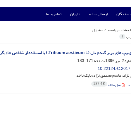
ویسندگان
ارسال مقاله
داوران
تماس با ما
 =
شاخص اسمیت - هیزل
1
ات:
نان (Triticum aestivum L.) با استفاده از شاخص های گزینشی تحت شرایط تنش خشکی
171-183
10.22124/C.2017
 نژاد؛ قاسم محمدی نژاد؛ بابک ناخدا
187.4 K
ه
اصل مقاله