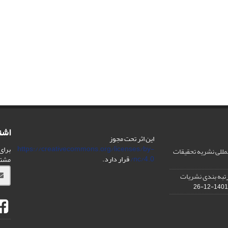
اشت
این اثر تحت مجوز
https://creativecommons.org/licenses/by-
برای
مللی نشریه تحقیقات
nc/4.0/
قرار دارد.
مشت
IS در مورد رتبه بندی نشریات
1401-12-26