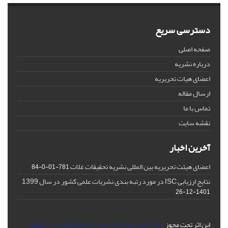
دسترسی سریع
صفحه اصلی
درباره نشریه
اعضای هیات تحریریه
ارسال مقاله
تماس با ما
نقشه سایت
آخرین اخبار
اعضای هیئت تحریریه بین المللی نشریه تحقیقات غلات
781-01-0-84
نتایج ارزیابی ISC در مورد رتبه بندی نشریات علمی کشور در سال 1399
1401-12-26
این اثر تحت مجوز
https://creativecommons.org/licenses/by-