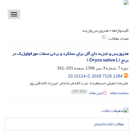
Toggle
vigation
کلیدواژه‌ها =
هتروزیس واریته
1
تعداد مقالات:
هتروزیس و تجزیه دای آلل برای عملکرد و برخی صفات مورفولوژیک در
برنج (Oryza sativa L.)
دوره 7، شماره 3، مهر 1396، صفحه
331-341
10.22124/C.2018.7126.1284
علیرضا حقیقی حسنعلیده؛ عزت الله فرشادفر؛ مهرزاد الله قلی پور
197.36 K
مشاهده مقاله
اصل مقاله
مقالات آماده انتشار