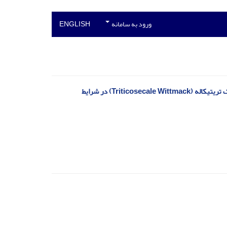
ورود به سامانه
ENGLISH
اثر مصرف کودهای زیستی و پوترسین بر مولفه های پرشدن دانه و انتقال مجدد ماده خشک تریتیکاله (Triticosecale Wittmack) در شرایط