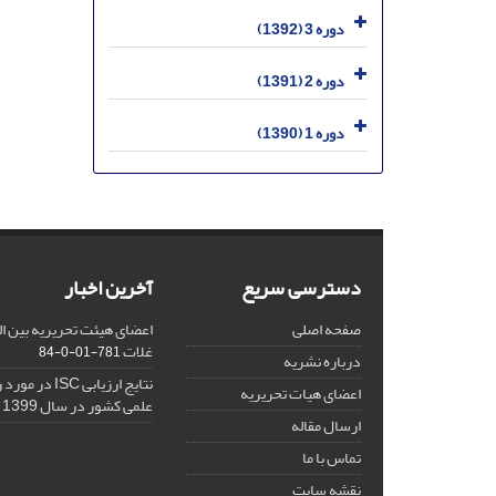
دوره 3 (1392)
دوره 2 (1391)
دوره 1 (1390)
دسترسی سریع
آخرین اخبار
صفحه اصلی
اعضای هیئت تحریریه بین ال
غلات
781-01-0-84
درباره نشریه
نتایج ارزیابی C
اعضای هیات تحریریه
علمی کشور در سال 1399
ارسال مقاله
تماس با ما
نقشه سایت