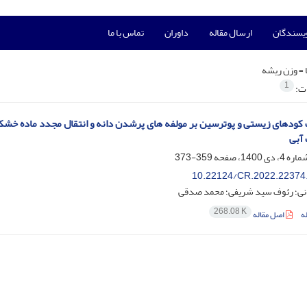
ویسندگان
ارسال مقاله
داوران
تماس با ما
 =
وزن ریشه
1
ات:
آبی
359-373
10.22124/CR.2022.22374
انی؛ رئوف سید شریفی؛ محمد صدقی
268.08 K
ه
اصل مقاله