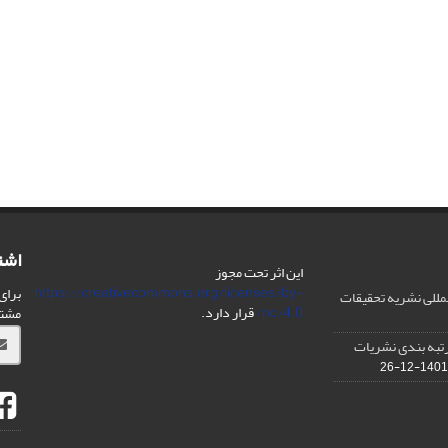
اشت
این اثر تحت مجوز
https://creativecommons.org/licenses/by-
برای
مللی نشریه تحقیقات
nc/4.0/
قرار دارد.
مشت
IS در مورد رتبه بندی نشریات
1401-12-26