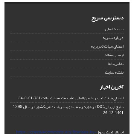
دسترسی سریع
صفحه اصلی
درباره نشریه
اعضای هیات تحریریه
ارسال مقاله
تماس با ما
نقشه سایت
آخرین اخبار
اعضای هیئت تحریریه بین المللی نشریه تحقیقات غلات
781-01-0-84
نتایج ارزیابی ISC در مورد رتبه بندی نشریات علمی کشور در سال 1399
1401-12-26
این اثر تحت مجوز
https://creativecommons.org/licenses/by-