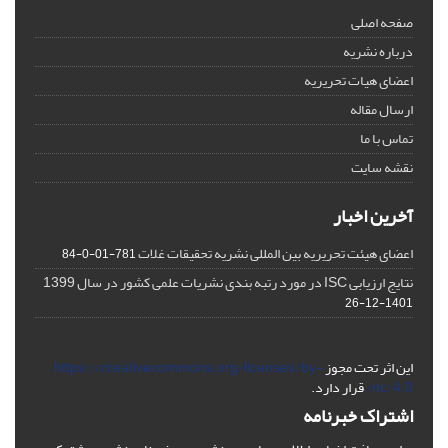
صفحه اصلی
درباره نشریه
اعضای هیات تحریریه
ارسال مقاله
تماس با ما
نقشه سایت
آخرین اخبار
اعضای هیئت تحریریه بین المللی نشریه تحقیقات غلات
781-01-0-84
نتایج ارزیابی ISC در مورد رتبه بندی نشریات علمی کشور در سال 1399
1401-12-26
این اثر تحت مجوز
https://creativecommons.org/licenses/by-
nc/4.0/
قرار دارد.
اشتراک خبرنامه