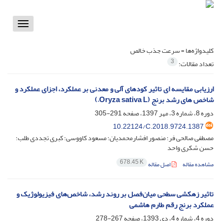
Toggle
vigation
کلیدواژه‌ها =
سرعت جذب خالص
3
تعداد مقالات:
ارزیابی مقایسه ای تاثیر کودهای آلی و معدنی بر عملکرد، اجزای عملکرد و
شاخص های رشد برنج (Oryza sativa L.)
دوره 8، شماره 3، مهر 1397، صفحه
291-305
10.22124/C.2018.9724.1387
مصطفی صالحی فر؛ منصور افشارمحمدیان؛ مسعود کاووسی؛ کبری تجددی طلب؛
حسن شکری واحد
678.45 K
مشاهده مقاله
اصل مقاله
تاثیر زهکشی سطحی میان‌فصل بر روند رشد، شاخص‌های فیزیولوژیک و
عملکرد برنج رقم طارم هاشمی
دوره 4، شماره 4، دی 1393، صفحه
267-278