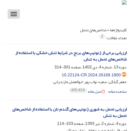
Toggle
vigation
کلیدواژه‌ها =
شاخص‌های تحمل
2
تعداد مقالات:
ارزیابی برخی از ژنوتیپ‌های برنج در شرایط تنش خشکی با استفاده از
شاخص‌های تحمل به تنش
دوره 13، شماره 4، دی 1402، صفحه
301-314
10.22124/CR.2024.26168.1800
جعفر گیلکی؛ سعید نواب پور؛ ابوالفضل مازندرانی
405.43 K
مشاهده مقاله
اصل مقاله
ارزیابی تحمل به شوری ژنوتیپ‌های گندم نان با استفاده از شاخص‌های
تحمل به تنش
دوره 4، شماره 2، تیر 1393، صفحه
103-114
امیر قلی‌زاده؛ حمید دهقانی؛ جان دوراک