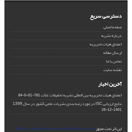
دسترسی سریع
صفحه اصلی
درباره نشریه
اعضای هیات تحریریه
ارسال مقاله
تماس با ما
نقشه سایت
آخرین اخبار
اعضای هیئت تحریریه بین المللی نشریه تحقیقات غلات
781-01-0-84
نتایج ارزیابی ISC در مورد رتبه بندی نشریات علمی کشور در سال 1399
1401-12-26
این اثر تحت مجوز
https://creativecommons.org/licenses/by-