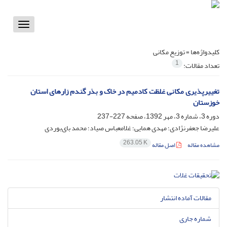
Toggle
vigation
کلیدواژه‌ها =
توزیع مکانی
1
تعداد مقالات:
تغییرپذیری مکانی غلظت کادمیم در خاک و بذر گندم زارهای استان
خوزستان
دوره 3، شماره 3، مهر 1392، صفحه
227-237
علیرضا جعفرنژادی؛ مهدی همایی؛ غلامعباس صیاد؛ محمد بای‌بوردی
263.05 K
مشاهده مقاله
اصل مقاله
مقالات آماده انتشار
شماره جاری