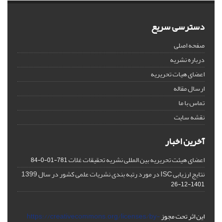
دسترسی سریع
صفحه اصلی
درباره نشریه
اعضای هیات تحریریه
ارسال مقاله
تماس با ما
نقشه سایت
آخرین اخبار
اعضای هیئت تحریریه بین المللی نشریه تحقیقات غلات
781-01-0-84
نتایج ارزیابی ISC در مورد رتبه بندی نشریات علمی کشور در سال 1399
1401-12-26
این اثر تحت مجوز
https://creativecommons.org/licenses/by-