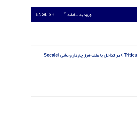
ورود به سامانه
ENGLISH
ارزیابی مدل های تجربی رقابت در پیش بینی کاهش عملکرد ارقام گندم (Triticum aestivum L.) در تداخل با علف هرز چاودار وحشی (Secale