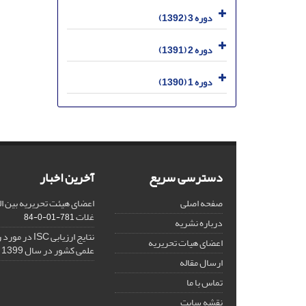
دوره 3 (1392)
دوره 2 (1391)
دوره 1 (1390)
دسترسی سریع
آخرین اخبار
صفحه اصلی
اعضای هیئت تحریریه بین ال
غلات
781-01-0-84
درباره نشریه
نتایج ارزیابی C
اعضای هیات تحریریه
علمی کشور در سال 1399
ارسال مقاله
تماس با ما
نقشه سایت