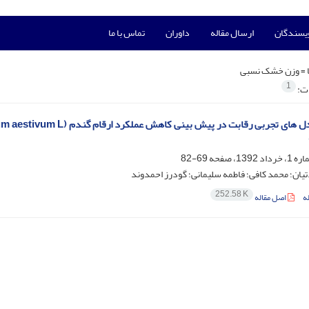
ویسندگان
ارسال مقاله
داوران
تماس با ما
 =
وزن خشک نسبی
1
ات:
69-82
یان؛ محمد کافی؛ فاطمه سلیمانی؛ گودرز احمدوند
252.58 K
ه
اصل مقاله