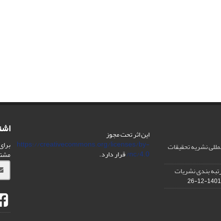
اشت
این اثر تحت مجوز
https://creativecommons.org/licenses/by-
برای
مللی نشریه تحقیقات
nc/4.0/
قرار دارد.
مشت
IS در مورد رتبه بندی نشریات
1401-12-26