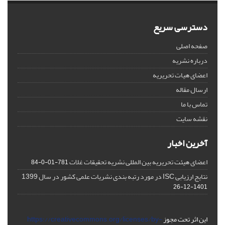
دسترسی سریع
صفحه اصلی
درباره نشریه
اعضای هیات تحریریه
ارسال مقاله
تماس با ما
نقشه سایت
آخرین اخبار
اعضای هیئت تحریریه بین المللی نشریه تحقیقات غلات
781-01-0-84
نتایج ارزیابی ISC در مورد رتبه بندی نشریات علمی کشور در سال 1399
1401-12-26
این اثر تحت مجوز
https://creativecommons.org/licenses/by-