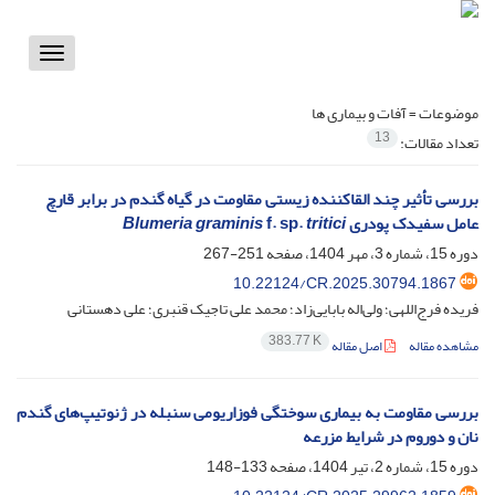
Toggle
vigation
موضوعات =
آفات و بیماری ها
13
تعداد مقالات:
بررسی تأثیر چند القاکننده زیستی مقاومت در گیاه گندم در برابر قارچ
عامل سفیدک پودری
tritici
f. sp.
Blumeria graminis
دوره 15، شماره 3، مهر 1404، صفحه
251-267
10.22124/CR.2025.30794.1867
فریده فرج‌اللهی؛ ولی‌اله بابایی‌زاد؛ محمد علی تاجیک قنبری؛ علی دهستانی
383.77 K
مشاهده مقاله
اصل مقاله
بررسی مقاومت به بیماری سوختگی فوزاریومی سنبله در ژنوتیپ‌های گندم
نان و دوروم در شرایط مزرعه
دوره 15، شماره 2، تیر 1404، صفحه
133-148