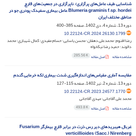
شناسایی طیف عامل‌های پرآزاری/ ناپرآزاری در جمعیت‌های قارچ
Blumeria graminis f.sp. hordei عامل بیماری سفیدک پودری جو در
مناطق مختلف ایران
دوره 13، شماره 4، دی 1402، صفحه
385-400
10.22124/CR.2024.26130.1799
رضا اقنوم؛ محمدعلی دهقان؛ محسن یاسایی؛ حسام مفیدی؛ کمال شهبازی؛ محمد
دالوند؛ حمید رضا نیکخواه
285.56 K
مشاهده مقاله
اصل مقاله
مقایسه آماری مقیاس‌های اندازه‌گیری شدت بیماری لکه خرمایی گندم
دوره 13، شماره 2، تیر 1402، صفحه
115-127
10.22124/CR.2023.24577.1770
محمد علی آقاجانی؛ مهدی آقاجانی
493.8 K
مشاهده مقاله
اصل مقاله
غربال هیبریدهای دیر رس ذرت در برابر قارچ بیمارگر Fusarium
verticillioides (Sacc.) Nirenberg