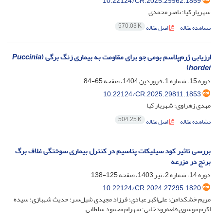
10.22124/CR.2025.29962.1859
شهریار کیا؛ ناصر محمدی
570.03 K
مشاهده مقاله
اصل مقاله
ارزیابی ژرم‌پلاسم بومی جو برای مقاومت به بیماری زنگ برگی (
Puccinia
)
hordei
دوره 15، شماره 1، فروردین 1404، صفحه
65-84
10.22124/CR.2025.29811.1853
مهدی زهراوی؛ شهریار کیا
504.25 K
مشاهده مقاله
اصل مقاله
بررسی تاثیر کود سیلیکات پتاسیم در کنترل بیماری سوختگی غلاف برگ
برنج در مزرعه
دوره 14، شماره 2، تیر 1403، صفحه
125-138
10.22124/CR.2024.27295.1820
مریم خشکدامن؛ علی‌اکبر عبادی؛ فرزاد مجیدی شیل‌سر؛ حدیث شهبازی؛ سیده
اکرم موسوی قلعه‌رودخانی؛ شهرام محمود سلطانی