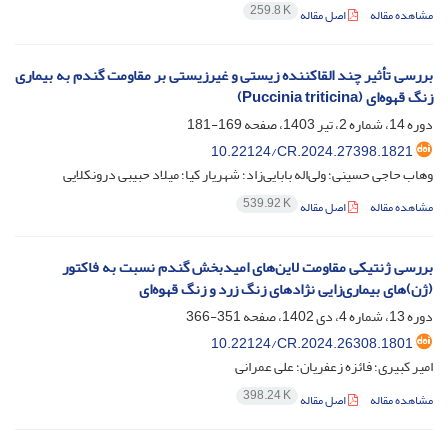
259.8 K
مشاهده مقاله
اصل مقاله
بررسی تأثیر چند القاکننده‌ زیستی و غیرزیستی بر مقاومت گندم به بیماری
زنگ قهوه‌ای (Puccinia triticina)
دوره 14، شماره 2، تیر 1403، صفحه
169-181
10.22124/CR.2024.27398.1821
وهاب حاجی حسینی؛ ولی‌اله بابایی‌زاد؛ شهریار کیا؛ میلاد حبیبی درونکلایی
539.92 K
مشاهده مقاله
اصل مقاله
بررسی ژنتیکی مقاومت لاین‌های امیدبخش گندم نسبت به فاکتور
(ژن)های بیماری‌زایی نژادهای زنگ زرد و زنگ قهوه‌ای
دوره 13، شماره 4، دی 1402، صفحه
351-366
10.22124/CR.2024.26308.1801
امیر کبیری؛ فائزه زعفریان؛ علی عمرانی
398.24 K
مشاهده مقاله
اصل مقاله