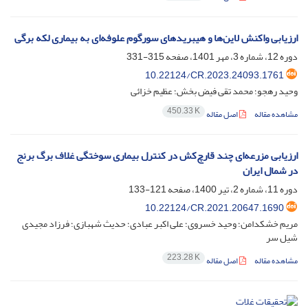
ارزیابی واکنش لاین‌‌ها و هیبریدهای سورگوم علوفه‌‌ای به بیماری لکه برگی
دوره 12، شماره 3، مهر 1401، صفحه
315-331
10.22124/CR.2023.24093.1761
وحید رهجو؛ محمد تقی فیض بخش؛ عظیم خزائی
450.33 K
مشاهده مقاله
اصل مقاله
ارزیابی مزرعه‌ای چند قارچ‌کش در کنترل بیماری سوختگی غلاف برگ برنج
در شمال ایران
دوره 11، شماره 2، تیر 1400، صفحه
121-133
10.22124/CR.2021.20647.1690
مریم خشکدامن؛ وحید خسروی؛ علی اکبر عبادی؛ حدیث شهبازی؛ فرزاد مجیدی
شیل سر
223.28 K
مشاهده مقاله
اصل مقاله