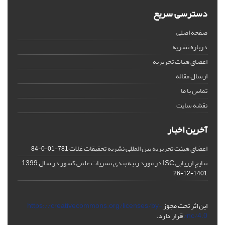
دسترسی سریع
صفحه اصلی
درباره نشریه
اعضای هیات تحریریه
ارسال مقاله
تماس با ما
نقشه سایت
آخرین اخبار
اعضای هیئت تحریریه بین المللی نشریه تحقیقات غلات
781-01-0-84
نتایج ارزیابی ISC در مورد رتبه بندی نشریات علمی کشور در سال 1399
1401-12-26
این اثر تحت مجوز
https://creativecommons.org/licenses/by-
nc/4.0/
قرار دارد.