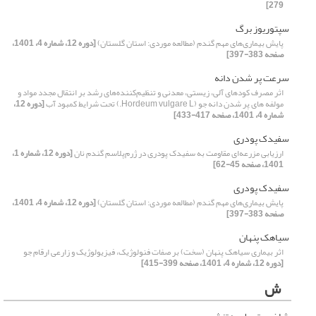
279]
سپتوریوز برگ
پایش بیماری‌های مهم گندم (مطالعه موردی: استان گلستان)
[دوره 12، شماره 4، 1401،
صفحه 383-397]
سرعت پر شدن دانه
اثر مصرف کودهای آلی، زیستی، معدنی و تنظیم‌کننده‌های رشد بر انتقال مجدد مواد و
مولفه های پر شدن دانه جو (Hordeum vulgare L.) تحت شرایط کمبود آب
[دوره 12،
شماره 4، 1401، صفحه 417-433]
سفیدک پودری
ارزیابی مزرعه‌ای مقاومت به سفیدک پودری در ژرم‌پلاسم گندم نان
[دوره 12، شماره 1،
1401، صفحه 45-62]
سفیدک پودری
پایش بیماری‌های مهم گندم (مطالعه موردی: استان گلستان)
[دوره 12، شماره 4، 1401،
صفحه 383-397]
سیاهک پنهان
اثر بیماری سیاهک پنهان (سخت) بر صفات فنولوژیک، فیزیولوژیک و زارعی ارقام جو
[دوره 12، شماره 4، 1401، صفحه 399-415]
ش