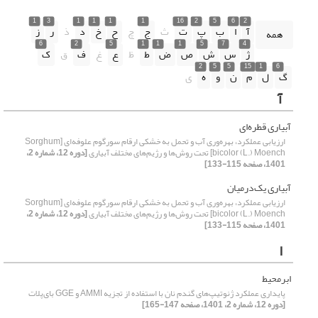
1
3
1
1
1
1
16
2
5
6
2
آ
ا
ب
پ
ت
ث
ج
چ
ح
خ
د
ذ
ر
ز
همه
6
2
5
1
1
1
5
7
4
ژ
س
ش
ص
ض
ط
ظ
ع
غ
ف
ق
ک
2
5
5
15
1
6
گ
ل
م
ن
و
ه
ی
آ
آبیاری قطره‌ای
ارزیابی عملکرد، بهره‌وری آب و تحمل به خشکی ارقام سورگوم علوفه‌ای [Sorghum
bicolor (L.) Moench] تحت روش‌ها و رژیم‌های مختلف آبیاری
[دوره 12، شماره 2،
1401، صفحه 115-133]
آبیاری یک‌درمیان
ارزیابی عملکرد، بهره‌وری آب و تحمل به خشکی ارقام سورگوم علوفه‌ای [Sorghum
bicolor (L.) Moench] تحت روش‌ها و رژیم‌های مختلف آبیاری
[دوره 12، شماره 2،
1401، صفحه 115-133]
ا
ابرمحیط
پایداری عملکرد ژنوتیپ‌های گندم نان با استفاده از تجزیه AMMI و GGE بای‌پلات
[دوره 12، شماره 2، 1401، صفحه 147-165]