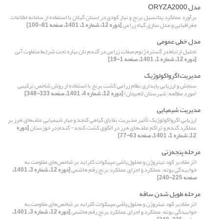
مدل ORYZA2000
برآورد عملکرد پتانسیل برنج و نیاز کودی در استان گیلان با استفاده از سامانه اطلاعات
جغرافیایی و مدل سازی گیاه زراعی
[دوره 12، شماره 1، 1401، صفحه 81-100]
مدل خطی عمومی
تحلیل ارتباط در گستره ژنوم صفات زراعی در گندم نان بهاره تحت شرایط متفاوت آبی
[دوره 12، شماره 1، 1401، صفحه 1-19]
مدیریت اگرواکولوژیک
سنجش و ارزیابی پایداری نظام زراعی کشت برنج با استفاده از روش شاخص ترکیبی
(مورد مطالعه: شهرستان لاهیجان)
[دوره 12، شماره 4، 1401، صفحه 333-348]
مدیریت شیمیایی
ارزیابی اگرواکولوژیک تأثیر مدیریت بقایای گیاهی کنجد و مهار شیمیایی علف‌های هرز بر
عملکرد گندم و تراکم علف‌های هرز در الگوی کشت کنجد- گندم در خوزستان
[دوره
12، شماره 1، 1401، صفحه 63-77]
مرحله پنجه‌زنی
اثر مقادیر کود نیتروژن و محلول‌پاشی مپیکوات کلراید بر شاخص‌های مقاومت به
خوابیدگی بوته، عملکرد و اجزای عملکرد برنج رقم هاشمی
[دوره 12، شماره 3، 1401،
صفحه 225-240]
مرحله طویل شدن ساقه
اثر مقادیر کود نیتروژن و محلول‌پاشی مپیکوات کلراید بر شاخص‌های مقاومت به
خوابیدگی بوته، عملکرد و اجزای عملکرد برنج رقم هاشمی
[دوره 12، شماره 3، 1401،