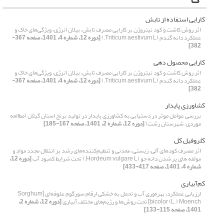
کارایی استفاده از تابش
اثر روش کاشت و کود نیتروژن بر کارایی مصرف تابش، بیلان انرژی، ویژگی‌های خاک و
عملکرد دانه گندم (Triticum aestivum L.)
[دوره 12، شماره 4، 1401، صفحه 367-
382]
کارایی محصول دهی
اثر روش کاشت و کود نیتروژن بر کارایی مصرف تابش، بیلان انرژی، ویژگی‌های خاک و
عملکرد دانه گندم (Triticum aestivum L.)
[دوره 12، شماره 4، 1401، صفحه 367-
382]
کشاورزی پایدار
بررسی عوامل موثر در دستیابی به کشاورزی پایدار در تولید برنج استان گیلان (مطالعه
موردی: شهرستان رشت)
[دوره 12، شماره 2، 1401، صفحه 167-185]
کلروفیل کل
اثر مصرف کودهای آلی، زیستی، معدنی و تنظیم‌کننده‌های رشد بر انتقال مجدد مواد و
مولفه های پر شدن دانه جو (Hordeum vulgare L.) تحت شرایط کمبود آب
[دوره 12،
شماره 4، 1401، صفحه 417-433]
کم‌آبیاری
ارزیابی عملکرد، بهره‌وری آب و تحمل به خشکی ارقام سورگوم علوفه‌ای [Sorghum
bicolor (L.) Moench] تحت روش‌ها و رژیم‌های مختلف آبیاری
[دوره 12، شماره 2،
1401، صفحه 115-133]