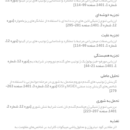
ارزیابی صفات مهم زراعی مرتبط با عملکرد و شناسایی ژنوتیپ های برتر کینوا
[دوره 12،
شماره 1، 1401، صفحه 99-114]
تجزیه خوشه ای
ارزیابی تنوع ژنتیکی لاین های ذرت دانه ای با استفاده از نشانگرهای ریزماهواره
[دوره
12، شماره 3، 1401، صفحه 281-295]
تجزیه علیت
ارزیابی صفات مهم زراعی مرتبط با عملکرد و شناسایی ژنوتیپ های برتر کینوا
[دوره 12،
شماره 1، 1401، صفحه 99-114]
تجزیه همبستگی
ارزیابی مورفو-فیزیولوژیک ژنوتیپ های گندم دوروم در شرایط دیم
[دوره 12، شماره
1، 1401، صفحه 21-44]
تحلیل عاملی
گزینش ژنوتیپ های گندم دوروم متحمل به شوری در مرحله جوانه‌زنی با استفاده از
شاخص‌های گزینش چند صفتی MGIDI و IGSI
[دوره 12، شماره 3، 1401، صفحه 263-
279]
تحمل به شوری
بررسی تنوع ژنتیکی ژرم‌پلاسم گندم نان تحت شرایط تنش شوری
[دوره 12، شماره 2،
1401، صفحه 207-223]
تغذیه
اثر مقادیر کود نیتروژن و محلول‌پاشی مپیکوات کلراید بر شاخص‌های مقاومت به