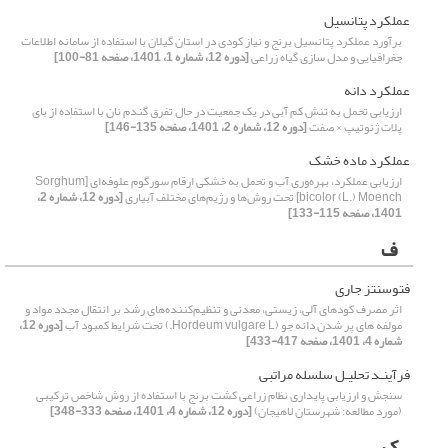
عملکرد پتانسیل
برآورد عملکرد پتانسیل برنج و نیاز کودی در استان گیلان با استفاده از سامانه اطلاعات
جغرافیایی و مدل سازی گیاه زراعی
[دوره 12، شماره 1، 1401، صفحه 81-100]
عملکرد دانه
ارزیابی تحمل به تنش کم آبی در یک جمعیت در حال تفرق گندم نان با استفاده از بای
پلات ژنوتیپ × صفت
[دوره 12، شماره 2، 1401، صفحه 135-146]
عملکرد ماده خشک
ارزیابی عملکرد، بهره‌وری آب و تحمل به خشکی ارقام سورگوم علوفه‌ای [Sorghum
bicolor (L.) Moench] تحت روش‌ها و رژیم‌های مختلف آبیاری
[دوره 12، شماره 2،
1401، صفحه 115-133]
ف
فتوسنتز جاری
اثر مصرف کودهای آلی، زیستی، معدنی و تنظیم‌کننده‌های رشد بر انتقال مجدد مواد و
مولفه های پر شدن دانه جو (Hordeum vulgare L.) تحت شرایط کمبود آب
[دوره 12،
شماره 4، 1401، صفحه 417-433]
فرآینـد تحلیـل سلسله مراتبی
سنجش و ارزیابی پایداری نظام زراعی کشت برنج با استفاده از روش شاخص ترکیبی
(مورد مطالعه: شهرستان لاهیجان)
[دوره 12، شماره 4، 1401، صفحه 333-348]
ک