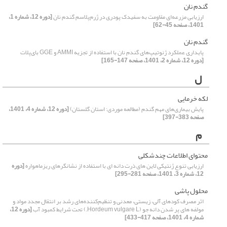
گندم نان
ارزیابی مزرعه‌ای مقاومت به سفیدک پودری در ژرم‌پلاسم گندم نان
[دوره 12، شماره 1،
1401، صفحه 45-62]
گندم نان
پایداری عملکرد ژنوتیپ‌های گندم نان با استفاده از تجزیه AMMI و GGE بای‌پلات
[دوره 12، شماره 2، 1401، صفحه 147-165]
ل
لکه خرمایی
پایش بیماری‌های مهم گندم (مطالعه موردی: استان گلستان)
[دوره 12، شماره 4، 1401،
صفحه 383-397]
م
محتوای اطلاعات چندشکلی
ارزیابی تنوع ژنتیکی لاین های ذرت دانه ای با استفاده از نشانگرهای ریزماهواره
[دوره
12، شماره 3، 1401، صفحه 281-295]
محلول پاشی
اثر مصرف کودهای آلی، زیستی، معدنی و تنظیم‌کننده‌های رشد بر انتقال مجدد مواد و
مولفه های پر شدن دانه جو (Hordeum vulgare L.) تحت شرایط کمبود آب
[دوره 12،
شماره 4، 1401، صفحه 417-433]