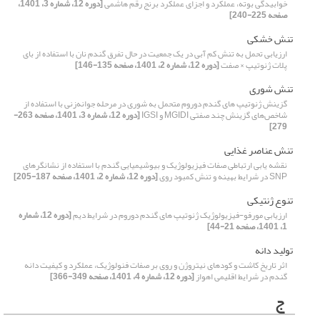
خوابیدگی بوته، عملکرد و اجزای عملکرد برنج رقم هاشمی
[دوره 12، شماره 3، 1401،
صفحه 225-240]
تنش خشکی
ارزیابی تحمل به تنش کم آبی در یک جمعیت در حال تفرق گندم نان با استفاده از بای
پلات ژنوتیپ × صفت
[دوره 12، شماره 2، 1401، صفحه 135-146]
تنش شوری
گزینش ژنوتیپ های گندم دوروم متحمل به شوری در مرحله جوانه‌زنی با استفاده از
شاخص‌های گزینش چند صفتی MGIDI و IGSI
[دوره 12، شماره 3، 1401، صفحه 263-
279]
تنش عناصر غذایی
نقشه یابی ارتباطی صفات فیزیولوژیک و بیوشیمیایی گندم با استفاده از نشانگرهای
SNP در شرایط بهینه و تنش کمبود روی
[دوره 12، شماره 2، 1401، صفحه 187-205]
تنوع ژنتیکی
ارزیابی مورفو-فیزیولوژیک ژنوتیپ های گندم دوروم در شرایط دیم
[دوره 12، شماره
1، 1401، صفحه 21-44]
تولید دانه
اثر تاریخ کاشت و کودهای نیتروژن و روی بر صفات فنولوژیک، عملکرد و کیفیت دانه
گندم در شرایط اقلیمی اهواز
[دوره 12، شماره 4، 1401، صفحه 349-366]
ج