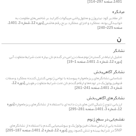
1401، صفحه 297-314]
میانگره
اثر مقادیر کود نیتروژن و محلول‌پاشی مپیکوات کلراید بر شاخص‌های مقاومت به
خوابیدگی بوته، عملکرد و اجزای عملکرد برنج رقم هاشمی
[دوره 12، شماره 3، 1401،
صفحه 225-240]
ن
نشانگر
تحلیل ارتباط در گستره ژنوم صفات زراعی در گندم نان بهاره تحت شرایط متفاوت آبی
[دوره 12، شماره 1، 1401، صفحه 1-19]
نشانگر آگاهی‌بخش
شناسایی نشانگرهای ریزماهواره پیوسته با نواحی ژنومی کنترل کننده عملکرد و صفات
فنوفیزیولوژیک در توده‌ها و ارقام گندم نان تحت شرایط متفاوت رطوبتی
[دوره 12،
شماره 3، 1401، صفحه 241-261]
نشانگرهای آگاهی بخش
ارزیابی تنوع ژنتیکی لاین های ذرت دانه ای با استفاده از نشانگرهای ریزماهواره
[دوره
12، شماره 3، 1401، صفحه 281-295]
نقشه‌یابی در سطح ژنوم
نقشه یابی ارتباطی صفات فیزیولوژیک و بیوشیمیایی گندم با استفاده از نشانگرهای
SNP در شرایط بهینه و تنش کمبود روی
[دوره 12، شماره 2، 1401، صفحه 187-205]