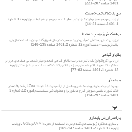
1401، صفحه 207-223]
بای پلات ژنوتیپx صفت
ارزیابی مورفو-فیزیولوژیک ژنوتیپ های گندم دوروم در شرایط دیم
[دوره 12، شماره
1، 1401، صفحه 21-44]
برهمکنش ژنوتیپ× محیط
ارزیابی تحمل به تنش کم آبی در یک جمعیت در حال تفرق گندم نان با استفاده از بای
پلات ژنوتیپ × صفت
[دوره 12، شماره 2، 1401، صفحه 135-146]
بقایای گیاهی
ارزیابی اگرواکولوژیک تأثیر مدیریت بقایای گیاهی کنجد و مهار شیمیایی علف‌های هرز بر
عملکرد گندم و تراکم علف‌های هرز در الگوی کشت کنجد- گندم در خوزستان
[دوره
12، شماره 1، 1401، صفحه 63-77]
بنیه بذر
بهبود کیفیت بذرهای طبقه مادری حاصل از ارقام ذرت (Zea mays L.) رشد یافته در
خاک شور با تلفیق بیوچار، قارچ مایکوریزا و محلول‏پاشی سیلیسیم
[دوره 12، شماره 3،
1401، صفحه 297-314]
پ
پارامتر ارزش پایداری
پایداری عملکرد ژنوتیپ‌های گندم نان با استفاده از تجزیه AMMI و GGE بای‌پلات
[دوره 12، شماره 2، 1401، صفحه 147-165]