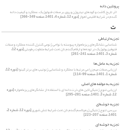
پروتئین دانه
اثر تاریخ کاشت و کودهای نیتروژن و روی بر صفات فنولوژیک، عملکرد و کیفیت دانه
گندم در شرایط اقلیمی اهواز
[دوره 12، شماره 4، 1401، صفحه 349-366]
ت
تجزیه ارتباطی
شناسایی نشانگرهای ریزماهواره پیوسته با نواحی ژنومی کنترل کننده عملکرد و صفات
فنوفیزیولوژیک در توده‌ها و ارقام گندم نان تحت شرایط متفاوت رطوبتی
[دوره 12،
شماره 3، 1401، صفحه 241-261]
تجزیه به عامل ها
ارزیابی صفات مهم زراعی مرتبط با عملکرد و شناسایی ژنوتیپ های برتر کینوا
[دوره 12،
شماره 1، 1401، صفحه 99-114]
تجزیه به مولفه های اصلی
ارزیابی تنوع ژنتیکی لاین های ذرت دانه ای با استفاده از نشانگرهای ریزماهواره
[دوره
12، شماره 3، 1401، صفحه 281-295]
تجزیه خوشه‌ای
بررسی تنوع ژنتیکی ژرم‌پلاسم گندم نان تحت شرایط تنش شوری
[دوره 12، شماره 2،
1401، صفحه 207-223]
تجزیه خوشه ای