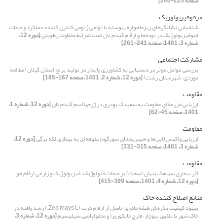
صفحه 225-240]
مرفوفیزیولوژیک
شناسایی نشانگرهای ریزماهواره پیوسته با نواحی ژنومی کنترل کننده عملکرد و صفات
فنوفیزیولوژیک در توده‌ها و ارقام گندم نان تحت شرایط متفاوت رطوبتی
[دوره 12،
شماره 3، 1401، صفحه 241-261]
مشارکت اجتماعی
بررسی عوامل موثر در دستیابی به کشاورزی پایدار در تولید برنج استان گیلان (مطالعه
موردی: شهرستان رشت)
[دوره 12، شماره 2، 1401، صفحه 167-185]
مقاومت
ارزیابی مزرعه‌ای مقاومت به سفیدک پودری در ژرم‌پلاسم گندم نان
[دوره 12، شماره 1،
1401، صفحه 45-62]
مقاومت
ارزیابی واکنش لاین‌‌ها و هیبریدهای سورگوم علوفه‌‌ای به بیماری لکه برگی
[دوره 12،
شماره 3، 1401، صفحه 315-331]
مقاومت
اثر بیماری سیاهک پنهان (سخت) بر صفات فنولوژیک، فیزیولوژیک و زارعی ارقام جو
[دوره 12، شماره 4، 1401، صفحه 399-415]
منابع اصلاح کننده خاک
بهبود کیفیت بذرهای طبقه مادری حاصل از ارقام ذرت (Zea mays L.) رشد یافته در
خاک شور با تلفیق بیوچار، قارچ مایکوریزا و محلول‏پاشی سیلیسیم
[دوره 12، شماره 3،