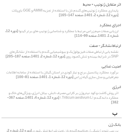
اثر متقابل ژنوتیپ × محیط
پایداری عملکرد ژنوتیپ‌های گندم نان با استفاده از تجزیه AMMI و GGE بای‌پلات
[دوره 12، شماره 2، 1401، صفحه 147-165]
اجزای عملکرد
ارزیابی صفات مهم زراعی مرتبط با عملکرد و شناسایی ژنوتیپ های برتر کینوا
[دوره 12،
شماره 1، 1401، صفحه 99-114]
ارتباط نشانگر- صفت
نقشه یابی ارتباطی صفات فیزیولوژیک و بیوشیمیایی گندم با استفاده از نشانگرهای
SNP در شرایط بهینه و تنش کمبود روی
[دوره 12، شماره 2، 1401، صفحه 187-205]
امنیت غذایی
برآورد عملکرد پتانسیل برنج و نیاز کودی در استان گیلان با استفاده از سامانه اطلاعات
جغرافیایی و مدل سازی گیاه زراعی
[دوره 12، شماره 1، 1401، صفحه 81-100]
انرژی
اثر روش کاشت و کود نیتروژن بر کارایی مصرف تابش، بیلان انرژی، ویژگی‌های خاک و
عملکرد دانه گندم (Triticum aestivum L.)
[دوره 12، شماره 4، 1401، صفحه 367-
382]
ب
بانک ژن
بررسی تنوع ژنتیکی ژرم‌پلاسم گندم نان تحت شرایط تنش شوری
[دوره 12، شماره 2،