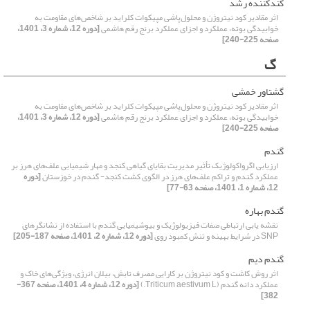
کندکننده رشد
اثر مقادیر کود نیتروژن و محلول‌پاشی مپیکوات کلراید بر شاخص‌های مقاومت به
خوابیدگی بوته، عملکرد و اجزای عملکرد برنج رقم هاشمی
[دوره 12، شماره 3، 1401،
صفحه 225-240]
گ
گشتاور خمشی
اثر مقادیر کود نیتروژن و محلول‌پاشی مپیکوات کلراید بر شاخص‌های مقاومت به
خوابیدگی بوته، عملکرد و اجزای عملکرد برنج رقم هاشمی
[دوره 12، شماره 3، 1401،
صفحه 225-240]
گندم
ارزیابی اگرواکولوژیک تأثیر مدیریت بقایای گیاهی کنجد و مهار شیمیایی علف‌های هرز بر
عملکرد گندم و تراکم علف‌های هرز در الگوی کشت کنجد- گندم در خوزستان
[دوره
12، شماره 1، 1401، صفحه 63-77]
گندم بهاره
نقشه یابی ارتباطی صفات فیزیولوژیک و بیوشیمیایی گندم با استفاده از نشانگرهای
SNP در شرایط بهینه و تنش کمبود روی
[دوره 12، شماره 2، 1401، صفحه 187-205]
گندم دیم
اثر روش کاشت و کود نیتروژن بر کارایی مصرف تابش، بیلان انرژی، ویژگی‌های خاک و
عملکرد دانه گندم (Triticum aestivum L.)
[دوره 12، شماره 4، 1401، صفحه 367-
382]