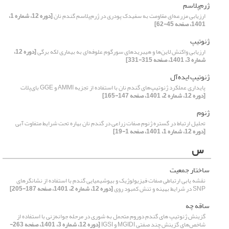
ژرم‌پلاسم
ارزیابی مزرعه‌ای مقاومت به سفیدک پودری در ژرم‌پلاسم گندم نان
[دوره 12، شماره 1،
1401، صفحه 45-62]
ژنوتیپ
ارزیابی واکنش لاین‌‌ها و هیبریدهای سورگوم علوفه‌‌ای به بیماری لکه برگی
[دوره 12،
شماره 3، 1401، صفحه 315-331]
ژنوتیپ ایده‌آل
پایداری عملکرد ژنوتیپ‌های گندم نان با استفاده از تجزیه AMMI و GGE بای‌پلات
[دوره 12، شماره 2، 1401، صفحه 147-165]
ژنوم
تحلیل ارتباط در گستره ژنوم صفات زراعی در گندم نان بهاره تحت شرایط متفاوت آبی
[دوره 12، شماره 1، 1401، صفحه 1-19]
س
ساختار جمعیت
نقشه یابی ارتباطی صفات فیزیولوژیک و بیوشیمیایی گندم با استفاده از نشانگرهای
SNP در شرایط بهینه و تنش کمبود روی
[دوره 12، شماره 2، 1401، صفحه 187-205]
ساقه چه
گزینش ژنوتیپ های گندم دوروم متحمل به شوری در مرحله جوانه‌زنی با استفاده از
شاخص‌های گزینش چند صفتی MGIDI و IGSI
[دوره 12، شماره 3، 1401، صفحه 263-