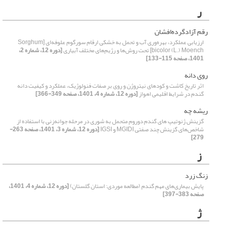
ر
رقم آزادگرده‌افشان
ارزیابی عملکرد، بهره‌وری آب و تحمل به خشکی ارقام سورگوم علوفه‌ای [Sorghum
bicolor (L.) Moench] تحت روش‌ها و رژیم‌های مختلف آبیاری
[دوره 12، شماره 2،
1401، صفحه 115-133]
روی دانه
اثر تاریخ کاشت و کودهای نیتروژن و روی بر صفات فنولوژیک، عملکرد و کیفیت دانه
گندم در شرایط اقلیمی اهواز
[دوره 12، شماره 4، 1401، صفحه 349-366]
ریشه چه
گزینش ژنوتیپ های گندم دوروم متحمل به شوری در مرحله جوانه‌زنی با استفاده از
شاخص‌های گزینش چند صفتی MGIDI و IGSI
[دوره 12، شماره 3، 1401، صفحه 263-
279]
ز
زنگ زرد
پایش بیماری‌های مهم گندم (مطالعه موردی: استان گلستان)
[دوره 12، شماره 4، 1401،
صفحه 383-397]
ژ