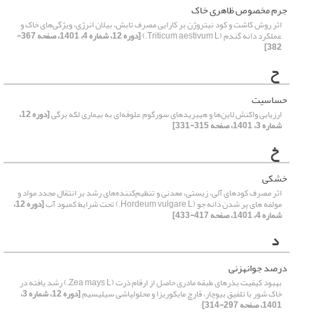
جرم مخصوص ظاهری خاک
اثر روش کاشت و کود نیتروژن بر کارایی مصرف تابش، بیلان انرژی، ویژگی‌های خاک و
عملکرد دانه گندم (Triticum aestivum L.)
[دوره 12، شماره 4، 1401، صفحه 367-
382]
ح
حساسیت
ارزیابی واکنش لاین‌‌ها و هیبریدهای سورگوم علوفه‌‌ای به بیماری لکه برگی
[دوره 12،
شماره 3، 1401، صفحه 315-331]
خ
خشکی
اثر مصرف کودهای آلی، زیستی، معدنی و تنظیم‌کننده‌های رشد بر انتقال مجدد مواد و
مولفه های پر شدن دانه جو (Hordeum vulgare L.) تحت شرایط کمبود آب
[دوره 12،
شماره 4، 1401، صفحه 417-433]
د
درصد جوانه‏زنی
بهبود کیفیت بذرهای طبقه مادری حاصل از ارقام ذرت (Zea mays L.) رشد یافته در
خاک شور با تلفیق بیوچار، قارچ مایکوریزا و محلول‏پاشی سیلیسیم
[دوره 12، شماره 3،
1401، صفحه 297-314]