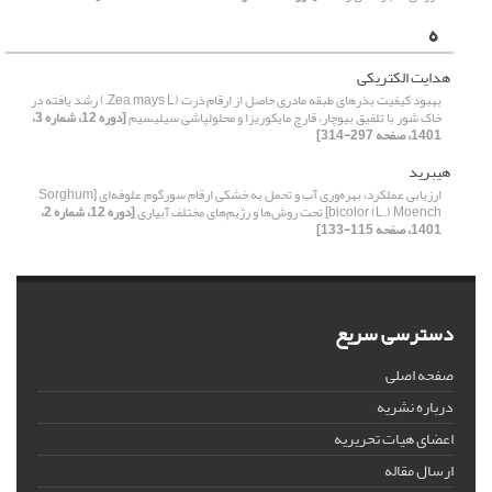
ه
هدایت الکتریکی
بهبود کیفیت بذرهای طبقه مادری حاصل از ارقام ذرت (Zea mays L.) رشد یافته در
خاک شور با تلفیق بیوچار، قارچ مایکوریزا و محلول‏پاشی سیلیسیم
[دوره 12، شماره 3،
1401، صفحه 297-314]
هیبرید
ارزیابی عملکرد، بهره‌وری آب و تحمل به خشکی ارقام سورگوم علوفه‌ای [Sorghum
bicolor (L.) Moench] تحت روش‌ها و رژیم‌های مختلف آبیاری
[دوره 12، شماره 2،
1401، صفحه 115-133]
دسترسی سریع
صفحه اصلی
درباره نشریه
اعضای هیات تحریریه
ارسال مقاله