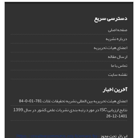
دسترسی سریع
صفحه اصلی
درباره نشریه
اعضای هیات تحریریه
ارسال مقاله
تماس با ما
نقشه سایت
آخرین اخبار
اعضای هیئت تحریریه بین المللی نشریه تحقیقات غلات
781-01-0-84
نتایج ارزیابی ISC در مورد رتبه بندی نشریات علمی کشور در سال 1399
1401-12-26
این اثر تحت مجوز
https://creativecommons.org/licenses/by-