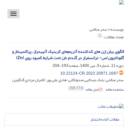
Toggle
vigation
نویسنده =
سحر صالحی
1
تعداد مقالات:
الگوی بیان ژن های کدکننده آنزیم‌های کربنیک آنهیدراز، پراکسیداز و
گلوتاتیون اس- ترانسفراز در گندم نان تحت شرایط کمبود روی (Zn)
دوره 11، شماره 3، مهر 1400، صفحه
193-204
10.22124/CR.2022.20971.1697
سحر صالحی؛ بابک عبدالهی مندولکانی؛ هادی علی پور؛ کامران مرادی گنگچین
206.77 K
مشاهده مقاله
اصل مقاله
مقالات آماده انتشار