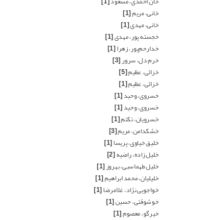
خان احمدی، مسعود
[1]
خانی، مریم
[1]
خانی، مهدی
[1]
خجسته پور، مهدی
[1]
خدارحم‌پور، زهرا
[1]
خرم دل، سرور
[3]
خزائی، عظیم
[5]
خزائی، عظیم
[1]
خسروی، وحید
[1]
خسروی، وحید
[1]
خسرویان، تکتم
[1]
خشکدامن، مریم
[3]
خلیق خیاوی، پریسا
[1]
خلیل زاده، راضیه
[2]
خلیل طهماسبی، بهروز
[1]
خلیلیان، محمد ابراهیم
[1]
خواجویی نژاد، غلامرضا
[1]
خوشوقتی، حسین
[1]
خیرگو، معصوم
[1]