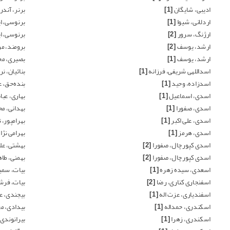
ادیبی، شایگان
[1]
برنر، آند
اردلانی، شیوا
[1]
برنوسی، ا
ارژنگ، سرور
[2]
برنوسی، ا
ارشد، یوسف
[2]
برومند، م
ارشد، یوسف
[1]
بصیری، مح
اسداللهی شریفی، فرزانه
[1]
بنائیان، 
اسدزاده، وحید
[1]
بنده‌حق، 
اسدی، اسماعیل
[1]
بهاری، عب
اسدی، صفورا
[1]
بهدانی، م
اسدی، علی اکبر
[1]
بهرامپور، 
اسدی، هرمز
[1]
بهرامی نژ
اسدی کپورچال، صفورا
[2]
بهشتی، عل
اسدی کپورچال، صفورا
[2]
بهمنی، طا
اسعدی، سیده زهره
[1]
بیات، سمی
اسفنجاری کناری، رضا
[2]
بیات، فرش
اسفندیاری، عزت اله
[1]
بیجندی، ع
اسکندری، حمداله
[1]
بیدادی، م
اسکندری، زهرا
[1]
بیرانوندی