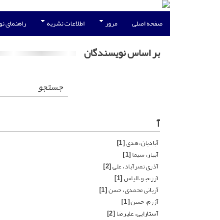
صفحه اصلی
مرور
اطلاعات نشریه
راهنمای ن
بر اساس نویسندگان
جستجو
آ
آبادیان، هدی
[1]
آبیار، سیما
[1]
آذری نصرآباد، علی
[2]
آرزمجو، الیاس
[1]
آریانی محمدی، حسن
[1]
آزرم، حسن
[1]
آستارایی، علیرضا
[2]