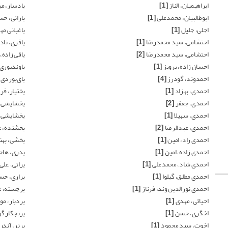
ابراهیمیان، الناز
[1]
بادسار، م
ابوطالبیان، محمدعلی
[1]
بارانی، ح
اجلی، جلیل
[1]
باغبانی مه
احتشامی، سید محمدرضا
[1]
باقری، ناد
احتشامی، سید محمدرضا
[2]
باقی زاده،
احسان زاده، پرویز
[1]
باوندپوری
احمدوند، گودرز
[4]
بای‌بوردی
احمدی، بهزاد
[1]
بختیار، ف
احمدی، جعفر
[2]
بخشایشی 
احمدی، سهیلا
[1]
بخشایشی 
احمدی، عبدالرضا
[2]
بخشنده، ع
احمدی راد، امین
[1]
بخشی، بهن
احمدی زاده، امین
[1]
بدری، هاج
احمدی شاد، محمدعلی
[1]
براتی، علی
احمدی مطلق، گیلوا
[1]
براری، حس
احمدی نورالدین وند، فرناز
[1]
برجسته، ع
احیائی، مهدی
[1]
بردبار، مون
اخگری، حسن
[1]
برنجکار گو
اخوت، سید محمود
[1]
برنر، آند