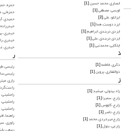
انصاری، محمد حسین
[1]
حمزه، حمز
اویسی، مصطفی
[1]
حمزه‌ئی، 
ایزانلو، علی
[2]
حمیدی، آ
ایزد دوست، هما
[1]
حیدرزاده،
ایزدی دربندی، ابراهیم
[1]
حیدری، به
ایزدی دربندی، علی
[1]
حیدری، را
ایلکایی، محمدنبی
[1]
حیدری، غل
ذ
ر
ذکری، فاطمه
[1]
رئیسی، طی
ذوالفقاری، پروین
[1]
رئیسی ساد
ز
رازی، میتر
راست‌گردان
زاد بهتوئی، مهشید
[1]
رامشینی،
زارع، سمیرا
[1]
رامشینی، 
زارع، کاووس
[1]
رامشینی، 
زارع، ناصر
[1]
راهنما، ا
زارع مهرجردی، محمد
[1]
راوری، سید
زارعی، بتول
[1]
ربیعی، باب