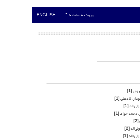
ورود به سامانه
ENGLISH
روان
[1]
لودار، نادعلی
[1]
 ولی اله
[1]
چ، محمد جواد
[1]
[2]
ولی‌اله
[2]
ولی‌الله
[1]