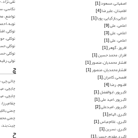
تقی نژاد، 
اصفهانی، مسعود
[1]
تکاسی، س
اطمینان، علیرضا
[4]
تواضع، م
اعلایی بازکیایی، پویا
[1]
توبه، احم
اعلمی، علی
[9]
توکلی، اف
اعلمی، علی
[3]
توکلی، حو
اعلمی، علی
[1]
توکلی حسن
افروز، گوهر
[1]
توکلی حسن
افزاز، محمد حسین
[1]
تولی، رقیه
افشار محمدیان، منصور
[1]
چ
افشارمحمدیان، منصور
[1]
افصحی، کامران
[1]
چائی چی، 
اقنوم، رضا
[4]
چایچی، مه
اکبرپور، ابوالفضل
[1]
چایچی، مه
اکبرپور، امید علی
[1]
چقامیرزا،
اکبرپور، امیدعلی
[2]
چمنی بالاب
اکبری، الهام
[1]
چمنی محص
اکبری، غلام‌عباس
[1]
چیت بند، 
اکبری، نسرین
[1]
ح
اکبری مقدم، حسین
[1]