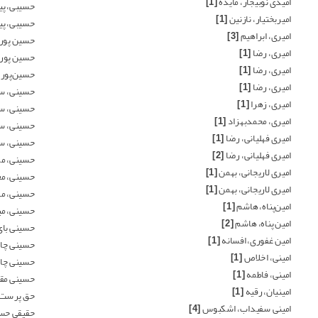
امیدی نوبیجار، مایده
[1]
حسیبی، پی
امیربختیار، نازنین
[1]
حسیبی، پی
امیری، ابراهیم
[3]
حسین پور
امیری، رضا
[1]
حسین پور
امیری، رضا
[1]
حسین‌پور ب
امیری، رضا
[1]
حسینی، سا
امیری، زهرا
[1]
حسینی، س
امیری، محمدبهزاد
[1]
حسینی، س
امیری فهلیانی، رضا
[1]
حسینی، س
امیری فهلیانی، رضا
[2]
حسینی، م
امیری لاریجانی، بهمن
[1]
حسینی، م
امیری لاریجانی، بهمن
[1]
حسینی، م
امین‌پناه، هاشم
[1]
حسینی، می
امین پناه، هاشم
[2]
حسینی بای
امین غفوری، افسانه
[1]
حسینی چال
امینی، اخلاص
[1]
حسینی چال
امینی، فاطمه
[1]
حسینی مق
امینیان، رقیه
[1]
حق پرست،
امینی سفیداب، اشکبوس
[4]
حقیقی حسن