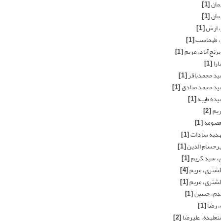
مان
[1]
مان
[1]
، ارش
[1]
، طهماسب
[1]
رنج‌آباد، مریم
[1]
را
[1]
ید محمدباقر
[1]
ید محمد صادق
[1]
یده طیبه
[1]
ریم
[2]
عصومه
[1]
هدیه سادات
[1]
رحسام الدین
[1]
، سید کریم
[1]
شتری، مریم
[4]
شتری، مریم
[1]
دم، حسین
[1]
 رضا
[1]
علیده، علیرضا
[2]