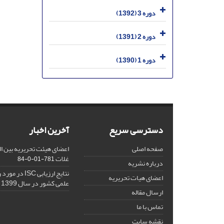
دوره 3 (1392)
دوره 2 (1391)
دوره 1 (1390)
دسترسی سریع
آخرین اخبار
صفحه اصلی
اعضای هیئت تحریریه بین ال
غلات
781-01-0-84
درباره نشریه
نتایج ارزیابی C
اعضای هیات تحریریه
علمی کشور در سال 1399
ارسال مقاله
تماس با ما
نقشه سایت