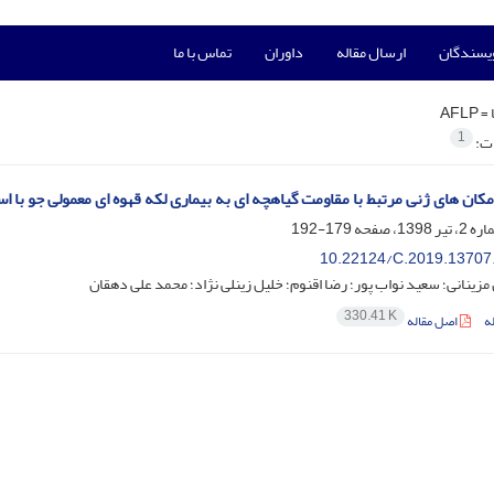
ویسندگان
ارسال مقاله
داوران
تماس با ما
 =
AFLP
1
ات:
کان های ژنی مرتبط با مقاومت گیاهچه ای به بیماری لکه قهوه ای معمولی جو با اس
179-192
10.22124/C.2019.13707
مزینانی؛ سعید نواب پور؛ رضا اقنوم؛ خلیل زینلی نژاد؛ محمد علی دهقان
330.41 K
ه
اصل مقاله