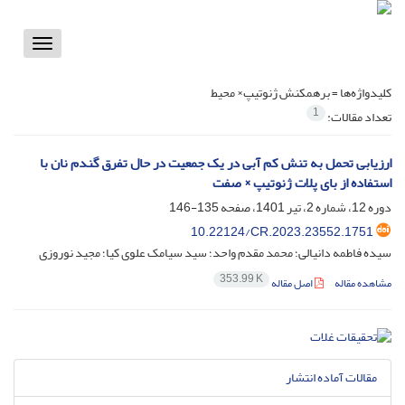
Toggle
vigation
کلیدواژه‌ها =
برهمکنش ژنوتیپ× محیط
1
تعداد مقالات:
ارزیابی تحمل به تنش کم آبی در یک جمعیت در حال تفرق گندم نان با
استفاده از بای پلات ژنوتیپ × صفت
دوره 12، شماره 2، تیر 1401، صفحه
135-146
10.22124/CR.2023.23552.1751
سیده فاطمه دانیالی؛ محمد مقدم واحد؛ سید سیامک علوی کیا؛ مجید نوروزی
353.99 K
مشاهده مقاله
اصل مقاله
مقالات آماده انتشار