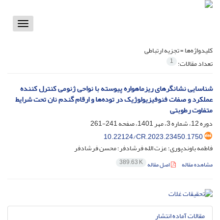
Toggle
vigation
کلیدواژه‌ها =
تجزیه ارتباطی
1
تعداد مقالات:
شناسایی نشانگرهای ریزماهواره پیوسته با نواحی ژنومی کنترل کننده
عملکرد و صفات فنوفیزیولوژیک در توده‌ها و ارقام گندم نان تحت شرایط
متفاوت رطوبتی
دوره 12، شماره 3، مهر 1401، صفحه
241-261
10.22124/CR.2023.23450.1750
فاطمه باوندپوری؛ عزت الله فرشادفر؛ محسن فرشادفر
389.63 K
مشاهده مقاله
اصل مقاله
مقالات آماده انتشار