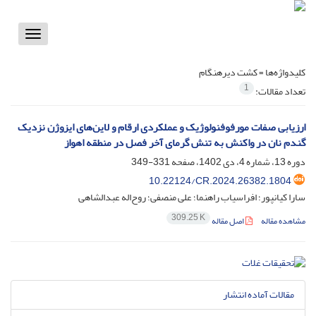
Toggle
vigation
کلیدواژه‌ها =
کشت دیرهنگام
1
تعداد مقالات:
ارزیابی صفات مورفوفنولوژیک و عملکردی ارقام و لاین‌های ایزوژن نزدیک
گندم نان در واکنش به تنش گرمای آخر فصل در منطقه اهواز
دوره 13، شماره 4، دی 1402، صفحه
331-349
10.22124/CR.2024.26382.1804
سارا کیانپور؛ افراسیاب راهنما؛ علی منصفی؛ روح‌اله عبدالشاهی
309.25 K
مشاهده مقاله
اصل مقاله
مقالات آماده انتشار