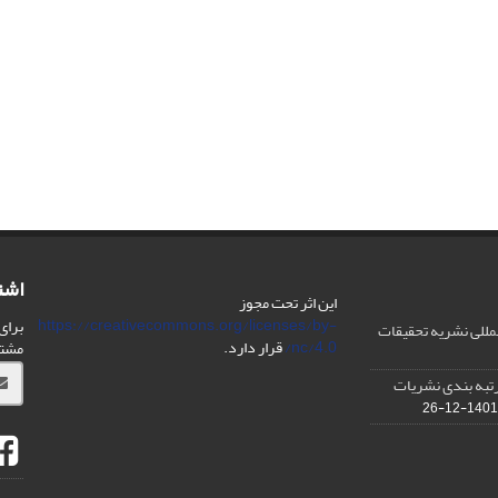
اشت
این اثر تحت مجوز
https://creativecommons.org/licenses/by-
برای
مللی نشریه تحقیقات
nc/4.0/
قرار دارد.
مشت
IS در مورد رتبه بندی نشریات
1401-12-26