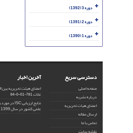
دوره 3 (1392)
دوره 2 (1391)
دوره 1 (1390)
دسترسی سریع
آخرین اخبار
صفحه اصلی
اعضای هیئت تحریریه بین ال
غلات
781-01-0-84
درباره نشریه
نتایج ارزیابی C
اعضای هیات تحریریه
علمی کشور در سال 1399
ارسال مقاله
تماس با ما
نقشه سایت