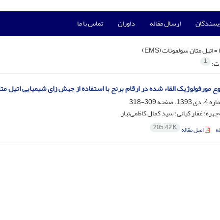
ویسندگان
ارسال مقاله
داوران
تماس با ما
 =
اتیل متان سولفونات (EMS)
1
ات:
 مورفولوژیک القاء شده در ارقام برنج با استفاده از جهش زای شیمیایی اتیل متان س
309-318
هره؛ غفار کیانی؛ سید کمال کاظمی‌تبار
205.42 K
ه
اصل مقاله