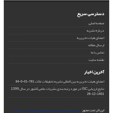
دسترسی سریع
صفحه اصلی
درباره نشریه
اعضای هیات تحریریه
ارسال مقاله
تماس با ما
نقشه سایت
آخرین اخبار
اعضای هیئت تحریریه بین المللی نشریه تحقیقات غلات
781-01-0-84
نتایج ارزیابی ISC در مورد رتبه بندی نشریات علمی کشور در سال 1399
1401-12-26
این اثر تحت مجوز
https://creativecommons.org/licenses/by-