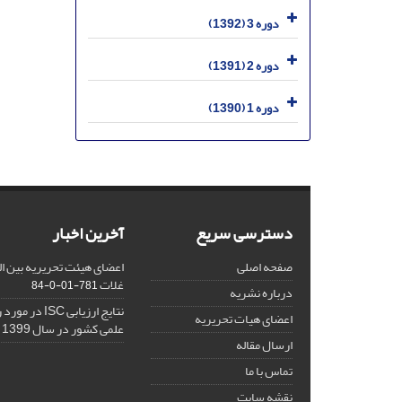
دوره 3 (1392)
دوره 2 (1391)
دوره 1 (1390)
دسترسی سریع
آخرین اخبار
صفحه اصلی
اعضای هیئت تحریریه بین ال
غلات
781-01-0-84
درباره نشریه
نتایج ارزیابی C
اعضای هیات تحریریه
علمی کشور در سال 1399
ارسال مقاله
تماس با ما
نقشه سایت