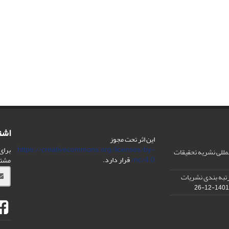
اشت
این اثر تحت مجوز
https://creativecommons.org/licenses/by-
برای
مللی نشریه تحقیقات
nc/4.0/
قرار دارد.
مشت
IS در مورد رتبه بندی نشریات
1401-12-26