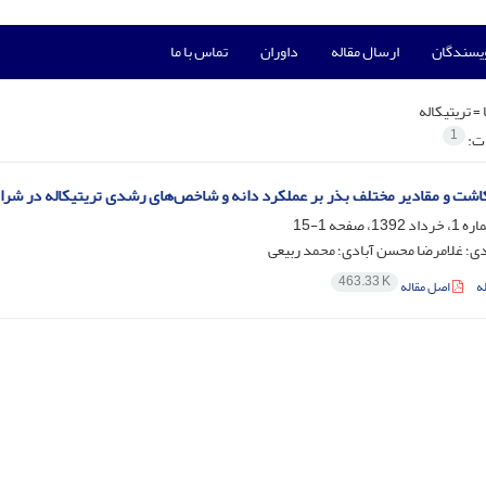
ویسندگان
ارسال مقاله
داوران
تماس با ما
 =
تریتیکاله
1
ات:
 کاشت و مقادیر مختلف بذر بر عملکرد دانه و شاخص‌های رشدی تریتیکاله در شرا
1-15
ی؛ غلامرضا محسن آبادی؛ محمد ربیعی
463.33 K
ه
اصل مقاله