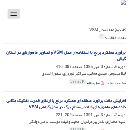
Toggle
vigation
کلیدواژه‌ها =
مدل VSM
2
تعداد مقالات:
برآورد عملکرد برنج با استفاده از مدل VSM و تصاویر ماهواره‌ای در استان
گیلان
دوره 6، شماره 3، مهر 1395، صفحه
397-410
لیلا صدوقی؛ مهدی همایی؛ علی‌اکبر نوروزی؛ صفورا اسدی
537.26 K
مشاهده مقاله
اصل مقاله
افزایش دقت برآورد منطقه ای عملکرد برنج با ارتقای قدرت تفکیک مکانی
داده های ماهواره ای شاخص سطح برگ در مدل گیاهی VSM
دوره 2، شماره 3، مهر 1391، صفحه
209-221
شیدا مختاری؛ نادر پیرمرادیان؛ مجید وظیفه دوست؛ ناصر دواتگر
636.08 K