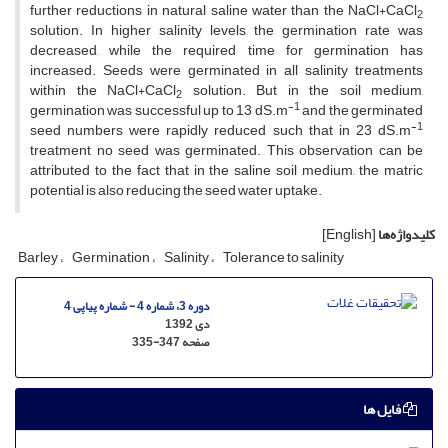
further reductions in natural saline water than the NaCl+CaCl
2
solution. In higher salinity levels, the germination rate was
decreased, while the required time for germination has
increased. Seeds were germinated in all salinity treatments
within the NaCl+CaCl
solution. But in the soil medium,
2
-1
germination was successful up to 13 dS.m
and the germinated
-1
seed numbers were rapidly reduced such that in 23 dS.m
treatment no seed was germinated. This observation can be
attributed to the fact that in the saline soil medium, the matric
potential is also reducing the seed water uptake.
کلیدواژه‌ها
[English]
Barley
Germination
Salinity
Tolerance to salinity
دوره 3، شماره 4 - شماره پیاپی 4
دی 1392
صفحه
335-347
فایل ها