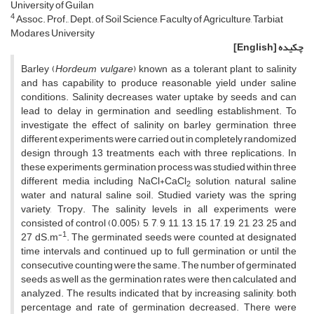
University of Guilan
4
Assoc. Prof., Dept. of Soil Science, Faculty of Agriculture, Tarbiat
Modares University
چکیده
[English]
Barley (
Hordeum vulgare
) known as a tolerant plant to salinity
and has capability to produce reasonable yield under saline
conditions. Salinity decreases water uptake by seeds and can
lead to delay in germination and seedling establishment. To
investigate the effect of salinity on barley germination, three
different experiments were carried out in completely randomized
design through 13 treatments each with three replications. In
these experiments, germination process was studied within three
different media including NaCl+CaCl
solution, natural saline
2
water and natural saline soil. Studied variety was the spring
variety, Tropy. The salinity levels in all experiments were
consisted of control (0.005), 5, 7, 9, 11, 13, 15, 17, 19, 21, 23, 25 and
-1
27 dS.m
. The germinated seeds were counted at designated
time intervals and continued up to full germination or until the
consecutive counting were the same. The number of germinated
seeds as well as the germination rates were then calculated and
analyzed. The results indicated that by increasing salinity, both
percentage and rate of germination decreased. There were