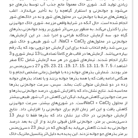
زیادی تولید کند. شوری خاک معمولاً مانع جذب آب توسط بذرهای جو
می‌شود و جوانه‌زنی و استقرار گیاهچه را به تأخیر می‌اندازد. اغلب
پژوهش‌های مرتبط با جوانه‌زنی، در محلول‌های شور و نه در خاک‌های شور
انجام شده است. حال آنکه در شرایط واقعی مزرعه‌، شوری خاک جوانه­زنی
بذر را کنترل می‌کند. به منظور بررسی اثر شوری بر روند جوانه‌زنی بذرهای
گیاه جو، سه آزمایش جداگانه طراحی و اجرا شد. در این آزمایش‌ها،
جوانه‌زنی در محلول‌های NaCl + CaCl
، آب شور طبیعی و خاک شور
2
بررسی شد.رقم انتخاب شده برای این آزمایش جو تروپی بود که یک رقم
بهاره می‌باشد. آزمایش‌ها در قالب طرح کاملاً تصادفی با 13 تیمار شوری و 3
تکرار انجام شدند. تیمارهای شوری در هر سه آزمایش شامل EC صفر
(شاهد)، 5 ،7 ،9 ،11 ،13 ،15 ،17 ،19، 21 ،23 ،25 و 27 دسی‌زیمنس بر
متر بودند. شمارش بذرهای جوانه زده با فواصل زمانی مشخص انجام و تا
هنگامی ادامه یافت که یا همه بذرها جوانه بزنند و یا تعداد بذرهای جوانه
زده در دو شمارش متوالی ثابت بماند. سپس، سرعت جوانه‌زنی بذرها
محاسبه شد. نتایج نشان داد که با افزایش شوری، درصد جوانه‌زنی بذرها و
سرعت جوانه­زنی کاهش می‌یابد، لیکن این کاهش در آب شور طبیعی بیشتر
از محلول NaCl + CaCl
است. در شوری‌های بیشتر، سرعت جوانه­زنی
2
کاهش یافت و این امر زمان لازم برای جوانه‌زنی را افزایش داد. نتایج
آزمایش جوانه‌زنی در خاک نیز نشان داد که بذرها فقط تا تیمار 13
دسی‌زیمنس بر متر، جوانه‌زنی قابل قبولی دارند و از آن به بعد درصد
جوانه‌زنی به شدت کاهش می‌یابد به گونه‌ای که در تیمار 23 دسی‌زیمنس
بر متر بذرهای جو جوانه نزدند. این پدیده به دلیل اثر پتانسیل ماتریک خاک