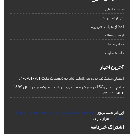
صفحه اصلی
درباره نشریه
اعضای هیات تحریریه
ارسال مقاله
تماس با ما
نقشه سایت
آخرین اخبار
اعضای هیئت تحریریه بین المللی نشریه تحقیقات غلات
781-01-0-84
نتایج ارزیابی ISC در مورد رتبه بندی نشریات علمی کشور در سال 1399
1401-12-26
این اثر تحت مجوز
https://creativecommons.org/licenses/by-
nc/4.0/
قرار دارد.
اشتراک خبرنامه