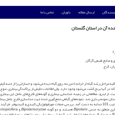
ویسندگان
ارسال مقاله
داوران
تماس با ما
کننده آن در استان گلستان
2
و منابع طبیعِی گرگان
ان، کرج
کلیه مراحل رشد گیاه از خزانه تا مزرعه، روی گیاه دیده می‌شود و خساراتی را از جنبه کیف
که در آنها برنج کشت می‌شود وجود دارد، ولی اطلاعات دقیقی از پراکندگی بیماری، تنوع گ
از این­رو، مطالعاتی در زمینه شناسایی بیماری و گونه‌های قارچ‌های عامل این بیماری 
این منظور، ابتدا از 83 مزرعه برنج در استان نمونه‌برداری شد. نمونه‌های گیاهی جمع‌آوری شده جهت جداسازی قارچ عامل 
از ضدعفونی سطحی روی محیط PDA قرار داده شدند و بدین ترتیب 101 جدایه به دست آمد. بررسی صفات مورفولوژیکی کنیدی و کنیدیوفر، ف
یماری متعلق به جنس
Bipolaris
هسـتند و دو گونه
oryzae
Bipolaris
و
spicifera
ris
B.
75 درصد از کل جدایه‌ها را شامل شد. آزمایش بیماریزایی روی نشاهای برنج ارقام دمسیا