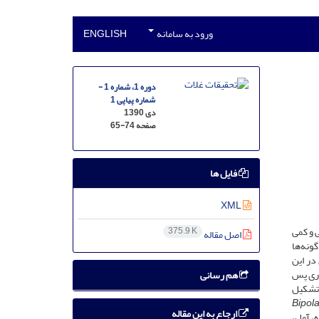
ورود به سامانه
ENGLISH
دوره 1، شماره 1 -
شماره پیاپی 1
دی 1390
صفحه
65-74
فایل ها
XML
ی و کمی
375.9 K
اصل مقاله
ونه‌ها
در این
بیماری پس
هم رسانی
رآیند تشکیل
Bipola
ارجاع به این مقاله
ه، آمل،