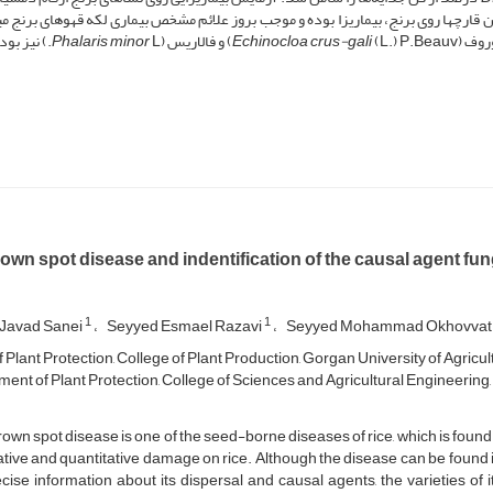
قارچ­ها روی برنج، بیماریزا بوده و موجب بروز علائم مشخص بیماری لکه قهوه­ای برنج می
روف (
(L.) P.Beauv) و فالاریس (
Echinocloa crus-gali
L.) نیز بودند.
Phalaris minor
own spot disease and indentification of the causal agent fun
1
1
Javad Sanei
Seyyed Esmael Razavi
Seyyed Mohammad Okhovva
f Plant Protection, College of Plant Production, Gorgan University of Agric
nt of Plant Protection, College of Sciences and Agricultural Engineering, U
own spot disease is one of the seed-borne diseases of rice, which is found i
ative and quantitative damage on rice. Although the disease can be found in a
cise information about its dispersal and causal agents, the varieties of