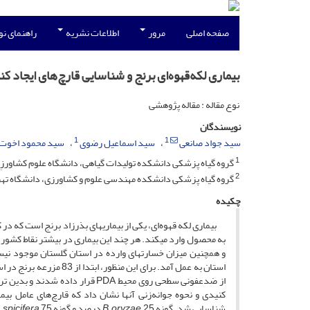
صفحه اصلی
مرور
اطلاعات نشریه
راهنمای ن
بیماری لکه‌قهوه‌ای برنج و شناسایی قارچ‌های ایجاد 
نوع مقاله : مقاله پژوهشی
نویسندگان
1
1
سید جواد صانعی
سید اسماعیل رضوی
سید محمود اخوت
1
گروه گیاه پزشکی دانشکده تولیدات گیاهی، دانشگاه علوم کشاورزِی 
2
گروه گیاه پزشکی دانشکده مهندسی علوم و کشاورزی، دانشگاه تهر
چکیده
بیماری لکه ‌قهوه‌ای، یکی از بیماری­های بذرزاد برنج است که در 
به محصول وارد می­کند. هر چند این بیماری در بیشتر نقاط کشور 
و همچنین میزان خسارت­های وارده در استان گلستان موجود نیست. 
استان به عمل آمد. برای 
کنیدی و نحوه جوانه‌زنی آنها نشان داد که قارچ‌های عامل ب
شناسایی شد. گونه
25 درصد و گونه
oryzae
B.
 spicifera