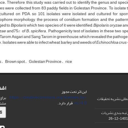
ce. Therefore, this study was carried out to identify the genus and species
s were collected from 83 paddy fields in Golestan Province. To isolate 
cultured on PDA, so 101 isolates were isolated and cultured for sp
ophore morphology, the process of conidium formation and the pattern o
ged to
Bipolaris
which two species of it were identified,
Bipolaris oryzae
an
yzae
and75%
of
B. spicifera
. Pathogenicity test of isolates in these two 
Tarom Asgari and Sang Tarom in greenhouse, which revealed the pathogenici
e. Isolates were able to infect wheat, barley and weeds of
Echinochloa
crus-
s
Brown spot
Golestan Province
rice
اشت
این اثر تحت مجوز
https://creativecommons.org/licenses/by-
برای
مللی نشریه تحقیقات
nc/4.0/
قرار دارد.
مشت
IS در مورد رتبه بندی نشریات
1401-12-26