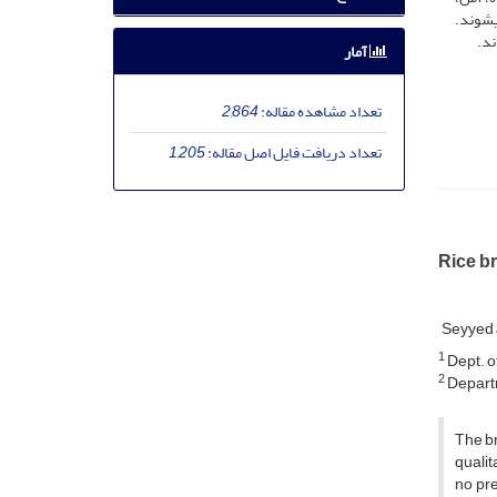
­شوند.
آمار
تعداد مشاهده مقاله:
2,864
تعداد دریافت فایل اصل مقاله:
1,205
Rice br
Seyyed 
1
Dept. o
2
Departme
The br
qualit
no pre