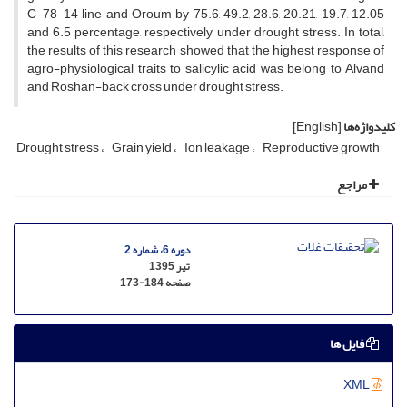
C-78-14 line and Oroum by 75.6, 49.2, 28.6, 20.21, 19.7, 12.05
and 6.5 percentage, respectively, under drought stress. In total,
the results of this research showed that the highest response of
agro-physiological traits to salicylic acid was belong to Alvand
and Roshan-back cross under drought stress.
کلیدواژه‌ها
[English]
Drought stress
Grain yield
Ion leakage
Reproductive growth
مراجع
دوره 6، شماره 2
تیر 1395
صفحه
173-184
فایل ها
XML