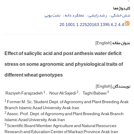
کلیدواژه‌ها
تنش خشکی
رشد زایشی
عملکرد دانه
نشت یونی
20.1001.1.22520163.1395.6.2.4.4
عنوان مقاله
[English]
Effect of salicylic acid and post anthesis water deficit
stress on some agronomic and physiological traits of
different wheat genotypes
نویسندگان
[English]
1
2
3
Raziyeh Farajzadeh
Nour Ali Sajedi
Taghi Babaei
1
Former M. Sc. Student, Dept. of Agronomy and Plant Breeding, Arak
Branch, Islamic Azad University, Arak, Iran
2
Assoc. Prof., Dept. of Agronomy and Plant Breeding, Arak Branch,
Islamic Azad University, Arak, Iran
3
Scientific Board Member, Agriculture and Natural Resources
Research and Education Center of Markazi Province, Arak, Iran