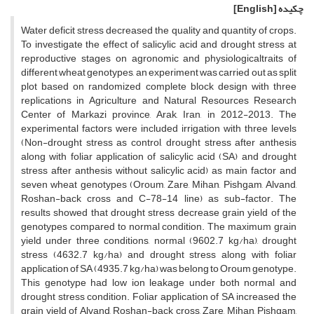
چکیده
[English]
Water deficit stress decreased the quality and quantity of crops.
To investigate the effect of salicylic acid and drought stress at
reproductive stages on agronomic and physiologicaltraits of
different wheat genotypes, an experiment was carried out as split
plot based on randomized complete block design with three
replications in Agriculture and Natural Resources Research
Center of Markazi province, Arak, Iran, in 2012-2013. The
experimental factors were included irrigation with three levels
(Non-drought stress as control, drought stress after anthesis
along with foliar application of salicylic acid (SA) and drought
stress after anthesis without salicylic acid) as main factor and
seven wheat genotypes (Oroum, Zare, Mihan, Pishgam, Alvand,
Roshan-back cross and C-78-14 line) as sub-factor. The
results showed that drought stress decrease grain yield of the
genotypes compared to normal condition. The maximum grain
yield under three conditions, normal (9602.7 kg/ha), drought
stress (4632.7 kg/ha) and drought stress along with foliar
application of SA (4935.7 kg/ha) was belong to Oroum genotype.
This genotype had low ion leakage under both normal and
drought stress condition. Foliar application of SA increased the
grain yield of Alvand, Roshan-back cross, Zare, Mihan, Pishgam,