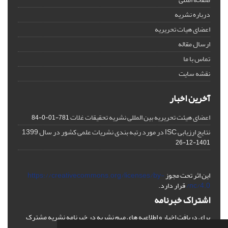
درباره نشریه
اعضای هیات تحریریه
ارسال مقاله
تماس با ما
نقشه سایت
آخرین اخبار
اعضای هیئت تحریریه بین المللی نشریه تحقیقات غلات
781-01-0-84
نتایج ارزیابی ISC در مورد رتبه بندی نشریات علمی کشور در سال 1399
1401-12-26
این اثر تحت مجوز
https://creativecommons.org/licenses/by-
nc/4.0/
قرار دارد.
اشتراک خبرنامه
برای دریافت اخبار و اطلاعیه های مهم نشریه در خبرنامه نشریه مشترک
شوید.