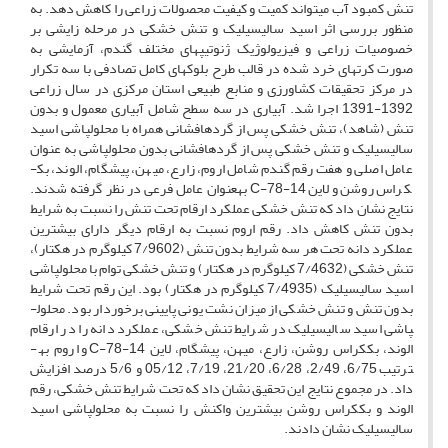
تنش کمبود آب می­تواند کمیت و کیفیت محصولات زراعی را کاهش دهد. به
منظور بررسی اثر اسید سالیسیلیک و تنش خشکی در مرحله زایشی بر
خصوصیات زراعی و فیزیولوژیک ژنوتیپ­های مختلف گندم، آزمایشی به
صورت کرت­های خرد شده در قالب طرح بلوک­های کامل تصادفی با سه تکرار
در مرکز تحقیقات کشاورزی و منابع طبیعی استان مرکزی در سال زراعی
1392-1391 اجرا شد. آبیاری در سه سطح شامل آبیاری معمول و بدون
تنش (شاهد)، تنش خشکی پس از گرده­افشانی همراه با محلول­پاشی اسید
سالیسیلیک و تنش خشکی پس از گرده­افشانی بدون محلول­پاشی به عنوان
عامل اصلی و هفت رقم گندم شامل اروم، زارع، میهن، پیشگام، الوند، بک­
کراس روشن و لاین C-78-14 به­عنوان عامل فرعی در نظر گرفته شدند.
نتایج نشان داد که تنش خشکی عملکرد ارقام تحت تنش را نسبت به شرایط
بدون تنش کاهش داد. رقم اروم نسبت به ارقام دیگر دارای بیشترین
عملکرد دانه تحت هر سه شرایط بدون تنش (7/9602 کیلوگرم در هکتار)،
تنش خشکی (7/4632 کیلوگرم در هکتار) و تنش خشکی توام با محلول­پاشی
اسید سالیسیلیک (7/4935 کیلوگرم در هکتار) بود. این رقم تحت شرایط
بدون تنش و تنش خشکی از میزان نشت یونی پایینی برخوردار بود. محلول­
پاشی اسید سالیسیلیک در شرایط تنش خشکی، عملکرد دانه را در ارقام
الوند، بک­کراس روشن، زارع، میهن، پیشگام، لاین C-78-14 و اروم به­
ترتیب 6/75، 2/49، 6/28، 21/20، 7/19، 05/12 و 5/6 درصد افزایش
داد. در مجموع نتایج این تحقیق نشان داد که تحت شرایط تنش خشکی، رقم
الوند و بک­کراس روشن بیشترین واکنش را نسبت به محلول­پاشی اسید
سالیسیلیک نشان دادند.