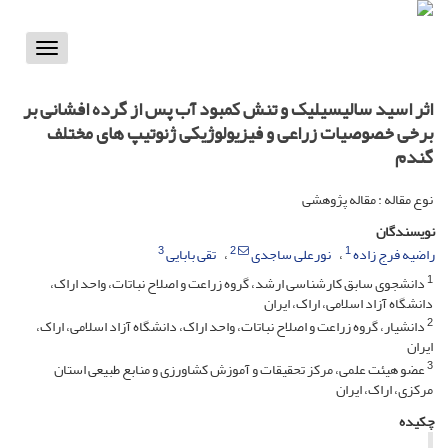
Toggle
vigation
اثر اسید سالیسیلیک و تنش کمبود آب پس از گرده افشانی بر
برخی خصوصیات زراعی و فیزیولوژیکی ژنوتیپ های مختلف
گندم
نوع مقاله : مقاله پژوهشی
نویسندگان
3
2
1
راضیه فرج زاده
نورعلی ساجدی
تقی بابایی
1
دانشجوی سابق کارشناسی ارشد، گروه زراعت و اصلاح نباتات، واحد اراک،
دانشگاه آزاد اسلامی، اراک، ایران
2
دانشیار، گروه زراعت و اصلاح نباتات، واحد اراک، دانشگاه آزاد اسلامی، اراک،
ایران
3
عضو هیئت علمی، مرکز تحقیقات و آموزش کشاورزی و منابع طبیعی استان
مرکزی، اراک، ایران
چکیده