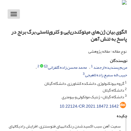
Toggle
vigation
الگوی بیان ژن‌های میتوکندریایی و کلروپلاستی برگ برنج در
پاسخ به تنش آهن
نوع مقاله : مقاله پژوهشی
نویسندگان
2
1
مریم پسندیده ارجمند
محمد محسن زاده گلفزانی
3
حبیب اله سمیع زاده لاهیجی
1
گروه بیوتکنولوژی.دانشکده کشاورزی.دانشگاه گیلان
2
دانشگاه گیلان
3
دانشگاه گیلان- ژنتیک مولکولی و بیومتری
10.22124/CR.2021.18472.1642
چکیده
سمیت آهن سبب اکسیدشدن رنگدانه­­­های فتوسنتزی، افزایش رادیکال­های