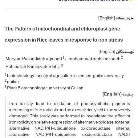
عنوان مقاله
[English]
The Pattern of mitochondrial and chloroplast gene
expression in Rice leaves in response to iron stress
نویسندگان
[English]
1
2
Maryam Pasandideh arjmand
mohammad mohsenzadeh
3
Habibollah Samiezadeh lahiji
1
biotechnology.faculty of agriculture sciences. guilan university
2
guilan
3
Plant Biotechnology/ university of Guilan
چکیده
[English]
Iron toxicity lead to oxidation of photosynthetic pigments,
increasing of free radicals and as a result rice yield to be severely
damaged. This study was performed to investigate the effect of
iron toxicity on relative expression of alternative oxidase, external
alternative NAD(P)H-ubiquinone oxidoreductase, internal
alternative NAD(P)H-ubiquinone oxidoreductase, NADH