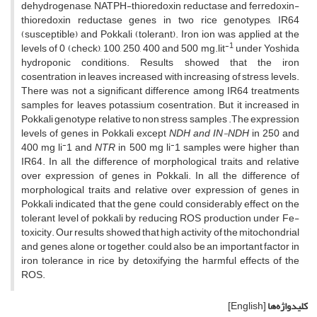
dehydrogenase, NATPH-thioredoxin reductase and ferredoxin-
thioredoxin reductase genes in two rice genotypes, IR64
(susceptible) and Pokkali (tolerant). Iron ion was applied at the
-1
levels of 0 (check), 100, 250, 400 and 500 mg.lit
under Yoshida
hydroponic conditions. Results showed that the iron
cosentration in leaves increased with increasing of stress levels.
There was not a significant difference among IR64 treatments
samples for leaves potassium cosentration. But it increased in
Pokkali genotype relative to non stress samples .The expression
levels of genes in Pokkali except
NDH and IN-NDH
in 250 and
-
-
400 mg li
1 and
NTR
in 500 mg li
1 samples were higher than
IR64. In all, the difference of morphological traits and relative
over expression of genes in Pokkali. In all, the difference of
morphological traits and relative over expression of genes in
Pokkali indicated that the gene could considerably effect on the
tolerant level of pokkali by reducing ROS production under Fe-
toxicity. Our results showed that high activity of the mitochondrial
and genes, alone or together, could also be an important factor in
iron tolerance in rice by detoxifying the harmful effects of the
ROS.
کلیدواژه‌ها
[English]