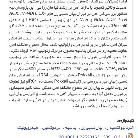
آزاد اکسیژن و سرانجام کاهش رشد و عملکرد در برنج می­شود. با توجه به
اهمیت و تاثیر کمبود یا مازاد آهن بر رشد گیاهان زراعی، این پژوهش به­
منظور بررسی اثر آهن بر میزان بیان نسبی ژن‌های
-
EX
،
IN-NDH
،
AOX
FTR
،
NDH
،
NDH
و
NTR
در دو ژنوتیپ حساس (IR64) و متحمل
(Pokkali) برنج انجام شد. یون آهن در سطوح صفر (شاهد)، ۱۰۰، ۲۵۰، ۴۰۰ و
۵۰۰ میلی­گرم در لیتر تحت شرایط هیدروپونیک در محلول یوشیدا اعمال
شد. نتایج نشان داد که افزایش میزان آهن محلول غذایی، سبب افزایش
میزان آهن محلول در برگ در هر دو ژنوتیپ شد. اعمال سطوح مختلف آهن
تفاوت معنی­داری در میزان پتاسیم محلول در برگ ژنوتیپ IR64 ایجاد نکرد،
اما سبب افزایش میزان پتاسیم نسبت به نمونه­های شاهد در ژنوتیپ
Pokkali شد. بیان تمامی ژن­های مورد مطالعه در همه سطوح تنش، به­غیر از
NDH
و
IN-NDH
در سطوح 250 و 400 و
NTR
در سطح 500 میلی­گرم در
لیتر آهن، در ژنوتیپ Pokkali بیش­تر از ژنوتیپ IR64 بود. افزایش بیان
نسبی ژن­های مورد بررسی در ژنوتیپ Pokkali نسبت به IR64و نیز تفاوت
در روند تغییرات بیان ژن در سطوح مختلف آهن ممکن است تاثیر معنی­داری
بر میزان تحمل گیاه به سمیت ناشی از آهن داشته باشد و افزایش بیان این
ژن‌ها به تنهایی یا با هم‌دیگر می‌تواند عامل مهمی در خنثی سازی تاثیرات
مضر انواع گونه ‌فعال اکسیژن باشد.
کلیدواژه‌ها
آلترناتیو اکسیداز
بیان نسبی ژن
پتاسیم
فردوکسین
هیدروپونیک
20.1001.1.22520163.1399.10.3.1.1