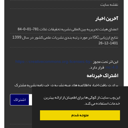
نقشه سایت
آخرین اخبار
اعضای هیئت تحریریه بین المللی نشریه تحقیقات غلات
781-01-0-84
نتایج ارزیابی ISC در مورد رتبه بندی نشریات علمی کشور در سال 1399
1401-12-26
این اثر تحت مجوز
https://creativecommons.org/licenses/by-
nc/4.0/
قرار دارد.
اشتراک خبرنامه
برای دریافت اخبار و اطلاعیه های مهم نشریه در خبرنامه نشریه مشترک
شوید.
این وب سایت از کوکی ها برای اطمینان از ارائه بهترین
اشتراک
خدمات استفاده می کند.
متوجه شدم