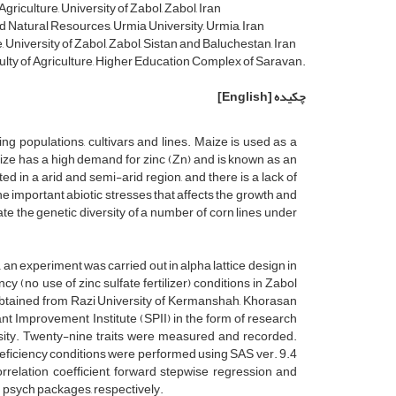
iculture, University of Zabol, Zabol, Iran
d Natural Resources, Urmia University, Urmia, Iran
 University of Zabol, Zabol, Sistan and Baluchestan, Iran
ulty of Agriculture, Higher Education Complex of Saravan.
چکیده
[English]
ing populations, cultivars and lines. Maize is used as a
aize has a high demand for zinc (Zn) and is known as an
cated in a arid and semi-arid region, and there is a lack of
the important abiotic stresses that affects the growth and
te the genetic diversity of a number of corn lines under
 an experiment was carried out in alpha lattice design in
ncy (no use of zinc sulfate fertilizer) conditions in Zabol
obtained from Razi University of Kermanshah, Khorasan
t Improvement Institute (SPII) in the form of research
sity. Twenty-nine traits were measured and recorded.
deficiency conditions were performed using SAS ver. 9.4
correlation coefficient, forward stepwise regression and
d psych packages, respectively.