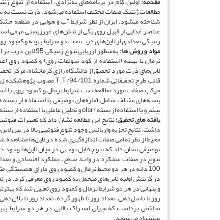
مقدمه:
اولین گام در برنامه‌های به‌نژادی، استفاده از تنوع ژ
شناخته می­شود. ایران از نظر شرایط آب و هوایی در منطقه خشک
عناصر غذایی از قبیل روی یکی از تنش‌های غیرزیستی مهمی است که
ژنتیکی تعدادی از لاین‌های ذرت تحت دو شرایط بهینه و کمبود روی
مواد و روش­ ها:
به‌منظور ارزیابی 
نرمال یا بهینه (استفاده از کود سولفات روی) و کمبود روی (
لاین‌های ذرت مورد تحقیق از دانشگاه رازی کرمانشاه، مرکز تحق
پیشرو با استفاده از بسته olsrr و تحلیل عاملی با استفاده از بسته psych انجام شد.
یافته­ های تحقیق:
نتایج این مطالعه نشان داد که تغییرات فنوتی
داشت. نتایج تجزیه واریانس وجود تنوع فنوتیپی بالا در بین لاین
محیط از نظر تمامی صفات اندازه‌گیری شده در لاین‌ها مشاهده شد
توصیفی نشان داد که تنوع قابل توجهی در میان لاین‌ها وجود د
تنوع در صفات عملکرد در واحد سطح، عملکرد اقتصادی و تعداد د
100 دانه در هر دو محیط نرمال و کمبود روی دارای همبستگی م
در گزینش اولیه لاین‌های متحمل به کمبود روی معرفی کرد. در ت
روز تا تاسل‌دهی، تعداد روز تا ظهور گرده، تعداد روز تا بلال‌د
شاخص برداشت که میزان اشتراک بالایی در هر دو شرایط بهین
پیشنهاد می‌شوند.