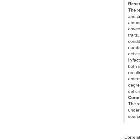
Resea
The re
and zi
among
enviro
traits
condit
number
defici
In fac
both n
result
emerge
degre
defici
Conc
The re
under 
source
Correla