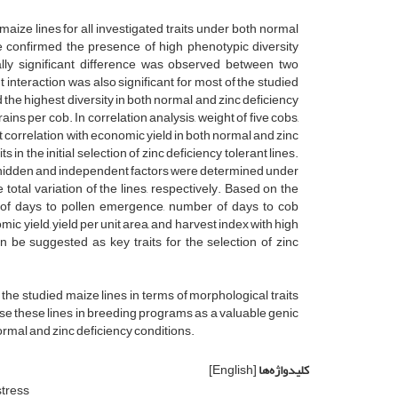
aize lines for all investigated traits under both normal
ce confirmed the presence of high phenotypic diversity
ally significant difference was observed between two
interaction was also significant for most of the studied
d the highest diversity in both normal and zinc deficiency
ins per cob. In correlation analysis, weight of five cobs,
 correlation with economic yield in both normal and zinc
in the initial selection of zinc deficiency tolerant lines.
our hidden and independent factors were determined under
total variation of the lines, respectively. Based on the
er of days to pollen emergence, number of days to cob
c yield, yield per unit area, and harvest index with high
 be suggested as key traits for the selection of zinc
the studied maize lines in terms of morphological traits
use these lines in breeding programs as a valuable genic
rmal and zinc deficiency conditions.
کلیدواژه‌ها
[English]
stress