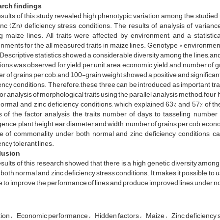
rch findings
sults of this study revealed high phenotypic variation among the studied m
nc (Zn) deficiency stress conditions. The results of analysis of varian
 maize lines. All traits were affected by environment, and a statistic
nments for the all measured traits in maize lines. Genotype × environment 
. Descriptive statistics showed a considerable diversity among the lines, an
ions was observed for yield per unit area, economic yield, and number of gra
 of grains per cob, and 100-grain weight showed a positive and significant
ency conditions. Therefore, these three can be introduced as important traits 
tor analysis of morphological traits using the parallel analysis method, f
ormal and zinc deficiency conditions, which explained 63% and 57% of the 
s of the factor analysis, the traits number of days to tasseling, numb
nce, plant height, ear diameter and width, number of grains per cob, economi
e of commonality under both normal and zinc deficiency conditions, can
ency tolerant lines.
lusion
sults of this research showed that there is a high genetic diversity among 
both normal and zinc deficiency stress conditions. It makes it possible to 
 to improve the performance of lines and produce improved lines under no
tion
Economic performance
Hidden factors
Maize
Zinc deficiency 