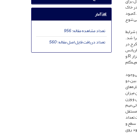
ل برای
ابی کمبود روی در خاک
 کمبود
آمار
ی تنوع
تعداد مشاهده مقاله:
956
دو شرایط
را شد.
تعداد دریافت فایل اصل مقاله:
560
کرج در
 ثبت شد. تجزیه واریانس
مرکب صفات مورد مطالعه تحت شرایط نرمال و کمبود روی با استفاده از نرم‌افزار SAS نسخه 9.4 انجام شد. سایر تجزیه‌های آماری با استفاده از نرم‌افزار R و
ه corrplot، تحلیل رگرسیون گام‌به‌گام
ی وجود
 بین دو
ره‌های
 میزان
 و وزن
اتی مهم
 مستقل
ی، صفات تعداد
د سطح و
ود روی