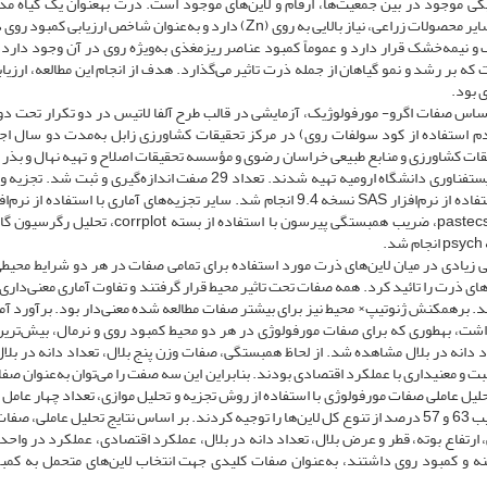
نتیکی موجود در بین جمعیت‌ها، ارقام و لاین‌های موجود است. ذرت به­عنوان یک گیاه مد
مطالعات ژنتیک صفات مختلف استفاده می‌شود. ذرت نسبت به سایر محصولات زراعی، نیاز بالایی به روی (Zn) دارد و به‌عنوان شاخص ارزی
 و نیمه‌خشک قرار دارد و عموماً کمبود عناصر ریزمغذی به‌ویژه روی در آن وجود دارد.
 بر رشد و نمو گیاهان از جمله ذرت تاثیر می‌گذارد. هدف از انجام این مطالعه، ارزیاب
 بود.
تنوع ژنتیکی 95 لاین ذرت بر اساس صفات اگرو- مورفولوژیک، آزمایشی در قالب طرح آلفا لاتیس در دو تکرار تحت 
عدم استفاده از کود سولفات روی) در مرکز تحقیقات کشاورزی زابل به‌مدت دو سال اج
یقات کشاورزی و منابع طبیعی خراسان رضوی و مؤسسه تحقیقات اصلاح و تهیه نهال و بذر 
قالب طرح تحقیقاتی شماره 94/101/T.T مصوب پژوهشکده زیست­فناوری دانشگاه ارومیه تهیه شدند. تعداد 29 صفت اندازه‌گیری و
بسته‌های مختلف شامل آماره‌های توصیفی با استفاده از بسته pastecs، ضریب همبستگی پیرسون با استفاده از بست
پی زیادی در میان لاین‌های ذرت مورد استفاده برای تمامی صفات در هر دو شرایط محیط
‌های ذرت را تائید کرد. همه صفات تحت تاثیر محیط قرار گرفتند و تفاوت آماری معنی‌داری
. برهم­کنش ژنوتیپ× محیط نیز برای بیش­تر صفات مطالعه شده معنی‌دار بود. برآورد آما
اشت، به­طوری که برای صفات مورفولوژی در هر دو محیط کمبود روی و نرمال، بیش‌ترین
انه در بلال مشاهده شد. از لحاظ همبستگی، صفات وزن پنج بلال، تعداد دانه در بلال
ثبت و معنی­داری با عملکرد اقتصادی بودند. بنابراین این سه صفت را می‌توان به‌عنوان صف
حلیل عاملی صفات مورفولوژی با استفاده از روش تجزیه و تحلیل موازی، تعداد چهار عامل
و پنهانی در هر دو شرایط نرمال و کمبود روی تعیین شد که به­ترتیب 63 و 57 درصد از تنوع کل لاین‌ها را توجیه کردند. بر اساس نتایج تحلیل عامل
هی، ارتفاع بوته، قطر و عرض بلال، تعداد دانه در بلال، عملکرد اقتصادی، عملکرد در واح
ه و کمبود روی داشتند، به‌عنوان صفات کلیدی جهت انتخاب لاین‌های متحمل به کمب