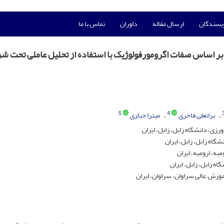
ویسندگان
ارسال مقاله
داوران
تماس با ما
سی تنوع ژنتیکی لاین های ذرت (Zea mays L.) بر اساس صفات اگرومورفولوژیک با استفاده از تحلیل عاملی تحت 
5
4
براتعلی فاخری
میترا جباری
زی، دانشگاه زابل، زابل، ایران
گاه زابل، زابل، ایران
یه، ارومیه، ایران
ه زابل، زابل، ایران
موزش عالی سراوان، سراوان، ایران