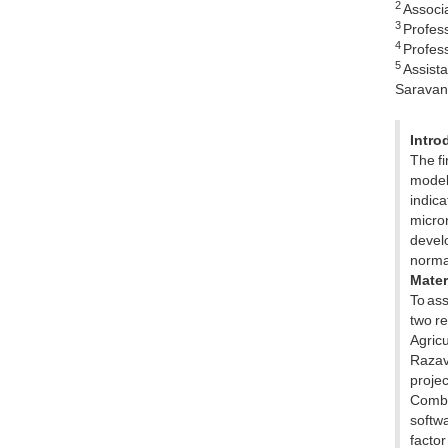
2
Associa
3
Profess
4
Profess
5
Assista
Saravan,
Intro
The fi
model 
indica
micron
develo
normal
Mater
To ass
two re
Agricu
Razavi
proje
Combin
softwa
factor