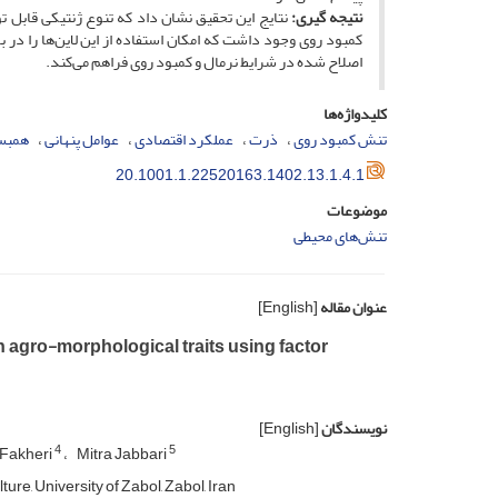
نتیجه­ گیری:
نتایج این تحقیق نشان داد که تنوع ژنتیکی قابل ت
کمبود روی وجود داشت که امکان استفاده از این لاین‌ها را در بر
اصلاح شده در شرایط نرمال و کمبود روی فراهم می‌کند.
کلیدواژه‌ها
تنش کمبود روی
ذرت
عملکرد اقتصادی
عوامل پنهانی
همبس
20.1001.1.22520163.1402.13.1.4.1
موضوعات
تنش‌های محیطی
عنوان مقاله
[English]
n agro-morphological traits using factor
نویسندگان
[English]
4
5
i Fakheri
Mitra Jabbari
re, University of Zabol, Zabol, Iran