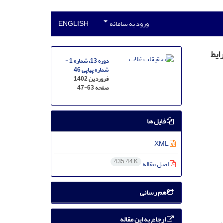
ورود به سامانه
ENGLISH
شرایط
دوره 13، شماره 1 -
شماره پیاپی 46
فروردین 1402
صفحه
47-63
فایل ها
XML
435.44 K
اصل مقاله
هم رسانی
ارجاع به این مقاله