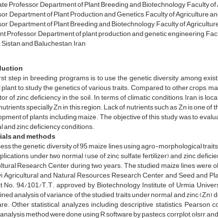
te Professor, Department of Plant Breeding and Biotechnology, Faculty of Agr
or, Department of Plant Production and Genetics, Faculty of Agriculture an
or, Department of Plant Breeding and Biotechnology, Faculty of Agriculture,
nt Professor, Department of plant production and genetic engineering, Fac
 Sistan and Baluchestan, Iran
duction
rst step in breeding programs is to use the genetic diversity among exist
plant to study the genetics of various traits. Compared to other crops, m
tor of zinc deficiency in the soil. In terms of climatic conditions, Iran is lo
utrients specially Zn in this region. Lack of nutrients such as Zn is one of 
pment of plants including maize. The objective of this study was to evalua
 and zinc deficiency conditions.
ials and methods
ess the genetic diversity of 95 maize lines using agro-morphological traits,
plications under two normal (use of zinc sulfate fertilizer) and zinc deficie
ltural Research Center during two years. The studied maize lines were 
 Agricultural and Natural Resources Research Center, and Seed and Plan
ct No. 94/101/T.T. approved by Biotechnology Institute of Urmia Univer
ed analysis of variance of the studied traits under normal and zinc (Zn) 
re. Other statistical analyzes including descriptive statistics, Pearson 
 analysis method were done using R software by pastecs, corrplot, olsrr, an