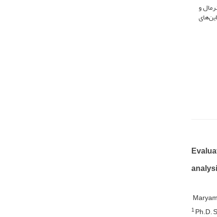
رمال و
این‌های
Evaluat
analysi
Maryam 
1
Ph.D. S