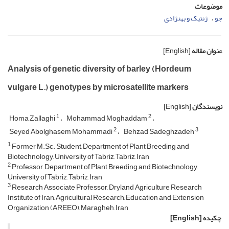
موضوعات
جو
ژنتیک و بهنژادی
عنوان مقاله
[English]
Analysis of genetic diversity of barley (Hordeum
vulgare L.) genotypes by microsatellite markers
نویسندگان
[English]
1
2
Homa Zallaghi
Mohammad Moghaddam
2
3
Seyed Abolghasem Mohammadi
Behzad Sadeghzadeh
1
Former M.Sc. Student, Department of Plant Breeding and
Biotechnology, University of Tabriz, Tabriz, Iran
2
Professor, Department of Plant Breeding and Biotechnology,
University of Tabriz, Tabriz, Iran
3
Research Associate Professor, Dryland Agriculture Research
Institute of Iran, Agricultural Research, Education and Extension
Organization (AREEO), Maragheh, Iran
چکیده
[English]