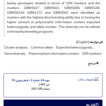
barley genotypes studied in terms of SSR markers, and the
markers GBMS027, GBMS021, GBMS006, GBMS180,
GBMS0160, GBM1272, and GBMS002 were identified as
markers with the highest discriminating ability due to having the
higher amount of polymorphic information content, expected
heterozygosity, and allele number. This diversity can be utilized
in the barley breeding programs.
کلیدواژه‌ها
[English]
Cluster analysis
Common allele
Expected heterozygosity
Gene diversity
Polymorphism information content
SSR markers
مراجع
دوره 14، شماره 2 - شماره پیاپی 51
تیر 1403
صفحه
183-195
فایل ها