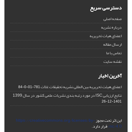
دسترسی سریع
صفحه اصلی
درباره نشریه
اعضای هیات تحریریه
ارسال مقاله
تماس با ما
نقشه سایت
آخرین اخبار
اعضای هیئت تحریریه بین المللی نشریه تحقیقات غلات
781-01-0-84
نتایج ارزیابی ISC در مورد رتبه بندی نشریات علمی کشور در سال 1399
1401-12-26
این اثر تحت مجوز
https://creativecommons.org/licenses/by-
nc/4.0/
قرار دارد.