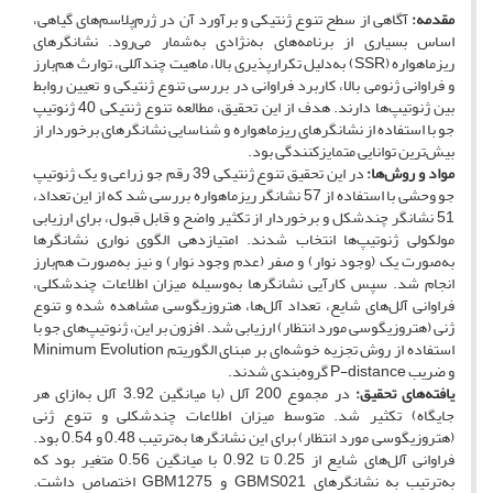
مقدمه:
آگاهی از سطح تنوع ژنتیکی و برآورد آن در ژرم‌پلاسم‌های گیاهی،
اساس بسیاری از برنامه‌­های به‌نژادی به‌شمار می‌رود. نشانگرهای
ریزماهواره (SSR) به‌دلیل تکرارپذیری بالا، ماهیت چندآللی، توارث هم‌بارز
و فراوانی ژنومی بالا، کاربرد فراوانی در بررسی تنوع ژنتیکی و تعیین روابط
بین ژنوتیپ‌ها دارند. هدف از این تحقیق، مطالعه تنوع ژنتیکی 40 ژنوتیپ
جو با استفاده از نشانگر­های ریزماهواره و شناسایی نشانگرهای برخوردار از
بیش‌ترین توانایی متمایزکنندگی بود.
مواد و روش‌ها:
در این تحقیق تنوع ژنتیکی 39 رقم جو زراعی و یک ژنوتیپ
جو وحشی با استفاده از 57 نشانگر ریزماهواره بررسی شد که از این تعداد،
51 نشانگر چندشکل و برخوردار از تکثیر واضح و قابل قبول، برای ارزیابی
مولکولی ژنوتیپ‌ها انتخاب شدند. امتیازدهی الگوی نواری نشانگرها
به‌صورت یک (وجود نوار) و صفر (عدم وجود نوار) و نیز به‌صورت هم‌بارز
انجام شد. سپس کارآیی نشانگرها به‌وسیله میزان اطلاعات چندشکلی،
فراوانی آلل‌های شایع، تعداد آلل‌ها، هتروزیگوسی مشاهده شده و تنوع
ژنی (هتروزیگوسی مورد انتظار) ارزیابی شد. افزون بر این، ژنوتیپ‌های جو با
استفاده از روش تجزیه خوشه‌ای بر مبنای الگوریتم Minimum Evolution
و ضریب P-distance گروه‌بندی شدند.
یافته‌های تحقیق:
در مجموع 200 آلل (با میانگین 3.92 آلل به‌ازای هر
جایگاه) تکثیر شد. متوسط میزان اطلاعات چندشکلی و تنوع ژنی
(هتروزیگوسی مورد انتظار) برای این نشانگرها به‌ترتیب 0.48 و 0.54 بود.
فراوانی آلل‌های شایع از 0.25 تا 0.92 با میانگین 0.56 متغیر بود که
به‌ترتیب به نشانگرهای GBMS021 و GBM1275 اختصاص داشت.