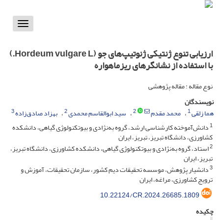
Toggle
vigation
ارزیابی تنوع ژنتیکی ژنوتیپ‌های جو (Hordeum vulgare L.)
با استفاده از نشانگرهای ریزماهواره
نوع مقاله : مقاله پژوهشی
نویسندگان
3
2
2
1
هما زلقی
محمد مقدم
سید ابوالقاسم محمدی
بهزاد صادق‌زاده
1
دانش‌آموخته کارشناسی ارشد، گروه به‌نژادی و بیوتکنولوژی گیاهی، دانشکده
کشاورزی، دانشگاه تبریز، تبریز، ایران
2
استاد، گروه به‌نژادی و بیوتکنولوژی گیاهی، دانشکده کشاورزی، دانشگاه تبریز،
تبریز، ایران
3
دانشیار پژوهش، موسسه تحقیقات دیم کشور، سازمان تحقیقات، آموزش و
ترویج کشاورزی، مراغه، ایران
10.22124/CR.2024.26685.1809
چکیده