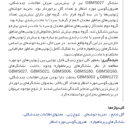
نشانگر GBMS027 نیز از بیش‌ترین میزان اطلاعات چندشکلی،
هتروزیگوسی مورد انتظار و تعداد آلل برخوردار بود. تجزیه خوشه‌ای
ژنوتیپ‌ها را در سه گروه قرار داد. گروه اول دارای بیش‌ترین تعداد
ژنوتیپ‌های مناطق معتدل (اعم از گرم یا سرد) با عادت رشدی بهاره بود.
گروه دوم عمدتاً از ژنوتیپ‌های مناطق معتدل و سرد با عادت رشدی بهاره و
بینابین تشکیل شد. گروه سوم، بیش‌تر شامل مخلوطی از ژنوتیپ‌های مناطق
معتدل و گرمسیر با عادت رشدی بینابین و بهاره بود و بیش‌تر ژنوتیپ‌های
خارجی نیز در این گروه واقع شدند. در عین حال، تجزیه خوشه‌ای بر اساس
نشانگرهای ریزماهواره قادر به تفکیک کامل ژنوتیپ‌های مناطق جغرافیایی
مختلف و با عادت رشدی متفاوت نبود.
نتیجه‌گیری:
به‌طور کلی تنوع ژنتیکی قابل توجهی بین ژنوتیپ‌های جو مورد
مطالعه از نظر نشانگرهای ریزماهواره وجود داشت. نشانگرهای
GBMS027، GBMS021، GBMS006، GBMS180، GBMS0160،
GBM1272 و GBMS002 به‌علت دارا بودن میزان اطلاعات چندشکلی،
هتروزیگوسی مورد انتظار و تعداد آلل بالاتر، به‌عنوان نشانگرهای برخوردار
از بیش‌ترین توانایی متمایز کنندگی شناسایی شدند. از تنوع موجود می‌توان
در برنامه‌های به‌نژادی جو استفاده کرد.
کلیدواژه‌ها
آلل شایع
تجزیه خوشه‌ای
تنوع ژنی
محتوای اطلاعات چندشکلی
نشانگرهای ریزماهواره
هتروزیگوسی مورد انتظار