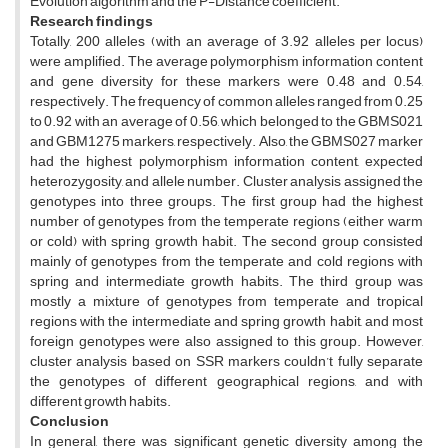
Evolution algorithm and the P-Distance coefficient.
Research findings
Totally, 200 alleles (with an average of 3.92 alleles per locus)
were amplified. The average polymorphism information content
and gene diversity for these markers were 0.48 and 0.54,
respectively. The frequency of common alleles ranged from 0.25
to 0.92 with an average of 0.56, which belonged to the GBMS021
and GBM1275 markers, respectively. Also, the GBMS027 marker
had the highest polymorphism information content, expected
heterozygosity, and allele number. Cluster analysis assigned the
genotypes into three groups. The first group had the highest
number of genotypes from the temperate regions (either warm
or cold) with spring growth habit. The second group consisted
mainly of genotypes from the temperate and cold regions with
spring and intermediate growth habits. The third group was
mostly a mixture of genotypes from temperate and tropical
regions with the intermediate and spring growth habit, and most
foreign genotypes were also assigned to this group. However,
cluster analysis based on SSR markers couldn’t fully separate
the genotypes of different geographical regions, and with
different growth habits.
Conclusion
In general, there was significant genetic diversity among the