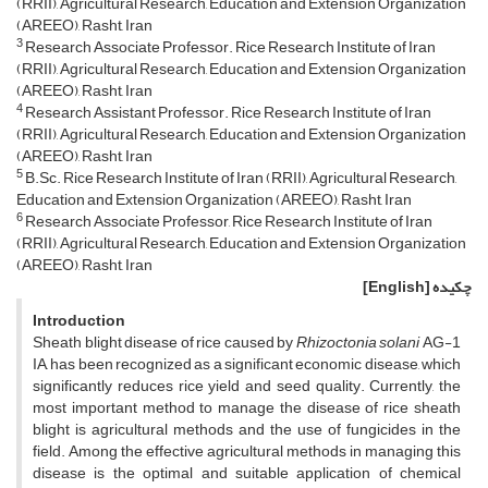
(RRII), Agricultural Research, Education and Extension Organization
(AREEO), Rasht, Iran
3
Research Associate Professor. Rice Research Institute of Iran
(RRII), Agricultural Research, Education and Extension Organization
(AREEO), Rasht, Iran
4
Research Assistant Professor. Rice Research Institute of Iran
(RRII), Agricultural Research, Education and Extension Organization
(AREEO), Rasht, Iran
5
B.Sc. Rice Research Institute of Iran (RRII), Agricultural Research,
Education and Extension Organization (AREEO), Rasht, Iran
6
Research Associate Professor, Rice Research Institute of Iran
(RRII), Agricultural Research, Education and Extension Organization
(AREEO), Rasht, Iran
چکیده
[English]
Introduction
Sheath blight disease of rice caused by
Rhizoctonia solani
AG-1
IA, has been recognized as a significant economic disease, which
significantly reduces rice yield and seed quality. Currently, the
most important method to manage the disease of rice sheath
blight is agricultural methods and the use of fungicides in the
field. Among the effective agricultural methods in managing this
disease is the optimal and suitable application of chemical