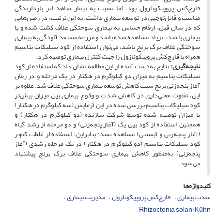
قارچ‌کش پروپیکونازول بود، اما نسبت به تیمار شاهد اثر بازدارندگی
مناسب و قابل‌توجهی در توسعه بیماری داشت. به این ترتیب، در زمین‌هایی
که در سال قبل، ارقام حساس به بیماری سوختگی غلاف کشت شده و یا
بیماری با شدت زیاد مشاهده شده باشد و مزرعه مستعد آلودگی به بیماری
سوختگی غلاف برگ برنج باشد، می‌توان استفاده از کود سیلیکات پتاسیم
همراه با قارچ‌کش پروپیکونازول را جهت کنترل بیماری توصیه کرد.
نتیجه‌گیری:
نتایج به‌دست آمده از این مطالعه نشان داد که استفاده از کود
سیلیکات پتاسیم به میزان دو کیلوگرم در هکتار در یک مرحله و در زمان
آغاز پنجه‌زنی برنج سبب کاهش توسعه بیماری سوختگی غلاف شد. علاوه بر
این، تفاوت معنی‌داری در کاهش شدت و وقوع بیماری بین میزان بیش‌تر
کود سیلیکات پتاسیم بررسی شده در این آزمایش (سه کیلوگرم در هکتار)
با میزان توصیه شده توسط شرکت سازنده (دو کیلوگرم در هکتار) و
همچنین استفاده از کود بین یک (آغاز پنجه‌زنی) و دو مرحله از رشد گیاه
(آغاز پنجه‌زنی و آبستنی) مشاهده نشد؛ بنابراین، استفاده از غلظت کم‌تر
کود سیلیکات پتاسیم (دو کیلوگرم در هکتار) در یک مرحله رشدی (آغاز
پنجه‌زنی) به‌منظور کاهش بیماری سوختگی غلاف برگ برنج پیشنهاد
می‌شود.
کلیدواژه‌ها
شدت بیماری
قارچ‌کش پروپیکونازول
مدیریت بیماری
Rhizoctonia solani Kühn