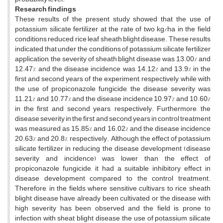
Research findings
These results of the present study showed that the use of
potassium silicate fertilizer at the rate of two kg/ha in the field
conditions reduced rice leaf sheath blight disease. These results
indicated that under the conditions of potassium silicate fertilizer
application, the severity of sheath blight disease was 13.00% and
12.47%, and the disease incidence was 14.12% and 13.9% in the
first and second years of the experiment, respectively, while with
the use of propiconazole fungicide, the disease severity was
11.21% and 10.77% and the disease incidence 10.97% and 10.60%
in the first and second years, respectively. Furthermore, the
disease severity in the first and second years in control treatment
was measured as 15.85% and 16.02% and the disease incidence
20.63% and 20.8%, respectively. Although the effect of potassium
silicate fertilizer in reducing the disease development (disease
severity and incidence) was lower than the effect of
propiconazole fungicide, it had a suitable inhibitory effect in
disease development compared to the control treatment.
Therefore, in the fields where sensitive cultivars to rice sheath
blight disease have already been cultivated or the disease with
high severity has been observed and the field is prone to
infection with sheat blight disease, the use of potassium silicate