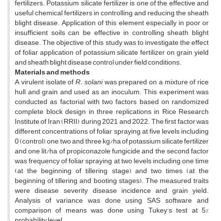
fertilizers. Potassium silicate fertilizer is one of the effective and
useful chemical fertilizers in controlling and reducing the sheath
blight disease. Application of this element especially in poor or
insufficient soils can be effective in controlling sheath blight
disease. The objective of this study was to investigate the effect
of foliar application of potassium silicate fertilizer on grain yield
and sheath blight disease control under field conditions.
Materials and methods
A virulent isolate of
R. solani
was prepared on a mixture of rice
hull and grain and used as an inoculum. This experiment was
conducted as factorial with two factors based on randomized
complete block design in three replications in Rice Research
Institute of Iran (RRII), during 2021 and 2022. The first factor was
different concentrations of foliar spraying at five levels including
0 (control), one, two and three kg/ha of potassium silicate fertilizer
and one lit/ha of propiconazole fungicide and the second factor
was frequency of foliar spraying at two levels including one time
(at the beginning of tillering stage) and two times (at the
beginning of tillering and booting stages). The measured traits
were disease severity, disease incidence and grain yield.
Analysis of variance was done using SAS software and
comparison of means was done using Tukey’s test at 5%
probability level.