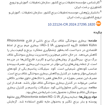
5
کارشناس، مؤسسه تحقیقات برنج کشور، سازمان تحقیقات، آموزش و ترویج
کشاورزی، رشت، ایران
6
دانشیار پژوهش، موسسه تحقیقات برنج کشور، سازمان تحقیقات ، آموزش و
ترویج کشاورزی، رشت، ایران
10.22124/CR.2024.27295.1820
چکیده
مقدمه:
بیماری سوختگی غلاف برگ برنج ناشی از قارچ
Rhizoctonia
solani
Kühn (گروه آناستوموزی AG-1 IA) بیماری مهم برنج از لحاظ
اقتصادی در دنیا است که به‌طور چشم‌گیری عملکرد برنج و کیفیت بذر را
کاهش می‌دهد. در حال حاضر مهم‌ترین راه مدیریت بیماری سوختگی غلاف
برگ برنج، بهره‌گیری از روش‌های زراعی و کاربرد قارچ‌کش‌ها در مزرعه
است. از جمله روش‌های زراعی مؤثر در مدیریت این بیماری، مصرف بهینه و
مناسب کودهای شیمیایی است. کود سیلیکات پتاسیم یکی از کودهای
شیمیایی مؤثر و مفید در کنترل و کاهش بیماری سوختگی غلاف برنج است.
مصرف این عنصر به‌ویژه در خاک‌های فقیر یا خاک‌های حاوی مقادیر ناکافی
عناصر، می‌تواند در کنترل بیماری سوختگی غلاف مؤثر باشد. هدف از این
مطالعه، بررسی تأثیر محلول‌پاشی کود سیلیکات پتاسیم بر کنترل بیماری
سوختگی غلاف و عملکرد محصول تحت شرایط مزرعه‌ای بود.
مواد و روش‌ها:
جدایه بیمارگر
Rhizoctonia solani
AG-1 IA روی مخلوط
پوسته و بذر برنج تکثیر و به‌عنوان مایه تلقیح استفاده شد. آزمایش