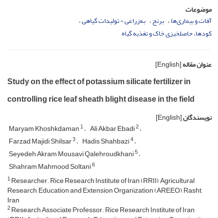
موضوعات
آفات و بیماری‌ها
برنج
به‌زراعی - تولیدات گیاهی
کودها، حاصلخیزی خاک و تغذیه گیاه
عنوان مقاله
[English]
Study on the effect of potassium silicate fertilizer in
controlling rice leaf sheath blight disease in the field
نویسندگان
[English]
1
2
Maryam Khoshkdaman
Ali Akbar Ebadi
3
4
Farzad Majidi Shilsar
Hadis Shahbazi
5
Seyedeh Akram Mousavi Qalehroudkhani
6
Shahram Mahmood Soltani
1
Researcher. Rice Research Institute of Iran (RRII), Agricultural
Research, Education and Extension Organization (AREEO), Rasht,
Iran
2
Research Associate Professor. Rice Research Institute of Iran