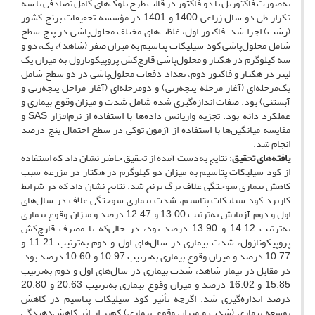
به‌صورت فاکتوریل با دو فاکتور در قالب طرح بلوک‌های کامل تصادفی با سه
تکرار طی دو سال زراعی 1400 و 1401 در مؤسسه تحقیقات برنج کشور
(رشت) اجرا شد. فاکتور اول، غلظت‌های مختلف محلول‌پاشی در پنج سطح
شامل محلول‌پاشی کود سیلیکات پتاسیم به میزان صفر (شاهد)، یک، دو و
سه کیلوگرم در هکتار و محلول‌پاشی قارچ‌کش پروپیکونازول به میزان یک
لیتر در هکتار و فاکتور دوم، تعداد دفعات محلول‌پاشی در دو سطح شامل
یک‌مرحله‌ای (آغاز مرحله پنجه‌زنی) و دومرحله‌ای (آغاز مراحل پنجه‌زنی و
آبستنی) بود. صفات اندازه‌گیری شده شامل شدت و میزان وقوع بیماری و
عملکرد دانه بود. تجزیه واریانس داده‌ها با استفاده از نرم‌افزار SAS و
مقایسه میانگین‌ها با استفاده از آزمون توکی در سطح احتمال پنج درصد
انجام شد.
یافته‌های تحقیق
: نتایج به‌دست آمده از تحقیق حاضر نشان داد که استفاده
از کود سیلیکات پتاسیم به میزان دو کیلوگرم در هکتار در مزرعه سبب
کاهش بیماری سوختگی غلاف برگ برنج شد. نتایج نشان داد که در شرایط
کاربرد کود سیلیکات پتاسیم، شدت بیماری سوختگی غلاف در سال‌های
اول و دوم آزمایش به‌ترتیب 13.00 و 12.47 درصد و میزان وقوع بیماری
به‌ترتیب 14.12 و 13.90 درصد بود، در حالی‌که با مصرف قارچ‌کش
پروپیکونازول، شدت بیماری در سال‌های اول و دوم به‌ترتیب 11.21 و
10.77 درصد و میزان وقوع بیماری به‌ترتیب 10.97 و 10.60 درصد بود.
در مقابل در تیمار شاهد، شدت بیماری در سال‌های اول و دوم به‌ترتیب
15.85 و 16.02 درصد و میزان وقوع بیماری به‌ترتیب 20.63 و 20.80
درصد اندازه‌گیری شد. اگرچه تأثیر کود سیلیکات پتاسیم در کاهش
توسعه بیماری (شدت و میزان وقوع بیماری) کم‌تر از اثر کاهش‌دهندگی