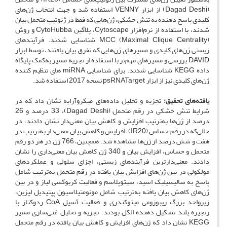
(Dagad Deshi) از ابزار VENNY استفاده شد و جهت انتخاب ژن‌های
کلیدی پاسخ دهنده به تنش خشکی، ژن‌هایی که فقط در ژنوتیپ متحمل بیان
شدند، با استفاده از نرم‌افزار Cytoscape، پلاگین CytoHubba و روش
MCC (Maximal Clique Centrality) شناسایی شدند. فرآیندهای
زیستی ژن‌های کلیدی و مسیرهای ژن‌هایی که تفرق بیان یافتند، توسط ابزار
DAVID بررسی و مسیرهای مهم‌تر با استفاده از تجزیه مسیر به‌کمک پایگاه
داده KEGG شناسایی شدند. برای شناسایی miRNA های تنظیم کننده
ژن‌های کلیدی نیز از ابزار psRNATarget نسخه 2017 استفاده شد.
یافته‌های تحقیق:
تجزیه و تحلیل داده‌های میکروآرایه نشان داد که در
شرایط تنش خشکی در رقم متحمل (Dagad Deshi)، 33 درصد و 26
درصد از ژن‌ها به‌ترتیب افزایش و کاهش بیان معنی‌دار نشان دادند، در
حالی‌که در رقم حساس (IR20)، افزایش و کاهش بیان معنی‌دار به‌ترتیب در
هفت و شش درصد از ژن‌ها مشاهده شد. همچنین، 766 ژن در هر دو رقم
متحمل و حساس، افزایش بیان و 340 ژن کاهش بیان معنی‌داری را نشان
دادند. معنی‌دارترین فرآیندهای زیستی، اجزای سلولی و عملکردهای
مولکولی در بین ژن‌های افزایش بیان یافته در رقم متحمل به‌ترتیب شامل
پاسخ به سالیسیلیک اسید، سیتوپلاسم و فعالیت کربوکسی لیاز و در بین
ژن‌های کاهش بیان یافته به‌ترتیب شامل مونومتیلاسیون پپتیدیل لیزین،
زیرواحد بزرگ ریبوزومی میتوکندری و فعالیت آسیل CoA ردوکتاز با
زنجیره بلند تشکیل دهنده الکل بودند. تجزیه و تحلیل غنی‌سازی مسیر
KEGG نشان داد که ژن‌های افزایش و کاهش بیان یافته در رقم متحمل