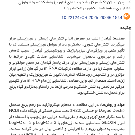
کاسپین (بیوژن تک)، مرکز رشد واحدهای فناور، پژوهشکده بیوتکنولوژی
کشاورزی منطقه شمال کشور، رشت، ایران)
10.22124/CR.2025.29246.1844
چکیده
مقدمه:
گیاهان اغلب در معرض انواع تنش‌های زیستی و غیرزیستی قرار
می‌گیرند. تنش‌های شوری، خشکی و دما از عوامل غیرزیستی هستند که با
تأثیر منفی بر ویژگی‌های فیزیولوژیک و بیوشیمیایی گیاهان، سبب کاهش
رشد و بهره‌وری محصول می‌شوند. شناسایی صفات کلیدی مرتبط با
تنش‌های زیستی و غیرزیستی برای درک پاسخ گیاهان در سطح مولکولی و
سلولی اهمیت زیادی دارد. مطالعه ترکیبات miRNA در گیاهان زراعی ابزار
مؤثری برای تشخیص زودهنگام تنش‌ها، تغییرات فیزیولوژیک و تنظیم بیان
ژن‌ها است. هدف از انجام این مطالعه، شناسایی ژن‌ها و miRNA های کلیدی
درگیر در تحمل به تنش خشکی و معرفی آن‌ها در راستای به‌نژادی گیاه برنج
برای تحمل به تنش خشکی بود.
مواد و روش‌ها:
در این مطالعه، داده‌های میکروآرایه دو رقم برنج متحمل
(Dagad Deshi) و حساس (IR20) تحت تنش خشکی از پایگاه داده NCBI
با سه تکرار جمع‌آوری و ژن‌های تفرق‌یافته در این دو ژنوتیپ با استفاده از
ابزار GEO2R شناسایی شدند. ژن‌های با LogFC ≥ 3 و LogFC ≤ -3
به‌ترتیب به‌عنوان ژن‌های با افزایش و کاهش بیان در نظر گرفته شدند.
به‌منظور تعیین ژن‌های مشترک بین ژنوتیپ‌های حساس (IR20) و متحمل