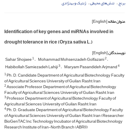
برنج
تنش‌های محیطی
ژنتیک و بهنژادی
عنوان مقاله
[English]
Identification of key genes and miRNAs involved in
drought tolerance in rice (Oryza sativa L.)
نویسندگان
[English]
1
2
Sahar Shojaee
Mohammad Mohsenzadeh Golfazani
3
4
Habibollah Samiezadeh Lahiji
Maryam Pasandideh Arjmand
1
Ph. D. Candidate, Department of Agricultural Biotechnology, Faculty
of Agricultural Sciences, University of Guilan, Rasht, Iran
2
Associate Professor, Department of Agricultural Biotechnology,
Faculty of Agricultural Sciences, University of Guilan, Rasht, Iran
3
Professor, Department of Agricultural Biotechnology, Faculty of
Agricultural Sciences, University of Guilan, Rasht, Iran
4
Ph. D. Graduate, Department of Agricultural Biotechnology, Faculty
of Agricultural Sciences, University of Guilan, Rasht, Iran (Researcher,
BioGenTAC Inc, Technology Incubator of Agricultural Biotechnology
Research Institute of Iran-North Branch (ABRII)