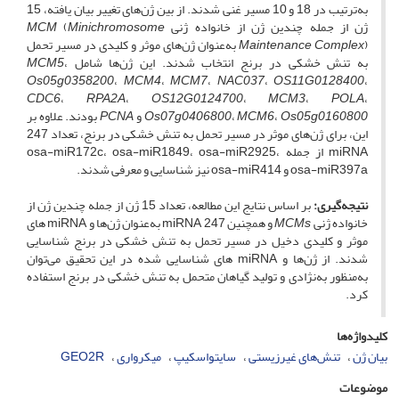
به‌ترتیب در 18 و 10 مسیر غنی شدند. از بین ژن‌های تغییر بیان یافته، 15
ژن از جمله چندین ژن از خانواده ژنی
Minichromosome
(
MCM
Maintenance Complex
) به‌عنوان ژن‌های موثر و کلیدی در مسیر تحمل
به تنش خشکی در برنج انتخاب شدند. این ژن‌ها شامل
،
MCM5
Os05g0358200
،
MCM4
،
MCM7
،
NAC037
،
OS11G0128400
،
CDC6
،
RPA2A
،
OS12G0124700
،
MCM3
،
POLA
،
Os05g0160800
،
MCM6
،
Os07g0406800
و
PCNA
بودند. علاوه بر
این، برای ژن‌های موثر در مسیر تحمل به تنش خشکی در برنج، تعداد 247
miRNA از جمله osa-miR172c، osa-miR1849، osa-miR2925،
osa-miR397a و osa-miR414 نیز شناسایی و معرفی شدند.
نتیجه‌گیری:
بر اساس نتایج این مطالعه، تعداد 15 ژن از جمله چندین ژن از
خانواده ژنی
MCMs
و همچنین 247 miRNA به‌عنوان ژن‌ها و miRNA های
موثر و کلیدی دخیل در مسیر تحمل به تنش خشکی در برنج شناسایی
شدند. از ژن‌ها و miRNA های شناسایی شده در این تحقیق می‌توان
به‌منظور به‌نژادی و تولید گیاهان متحمل به تنش خشکی در برنج استفاده
کرد.
کلیدواژه‌ها
بیان ژن
تنش‌های غیرزیستی
سایتواسکیپ
میکرواری
GEO2R
موضوعات