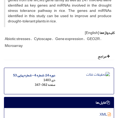
genes from the
MCMs
gene family as well as 247 miRNAs were
identified as key genes and miRNAs involved in the drought
stress tolerance pathway in rice. The genes and miRNAs
identified in this study can be used to improve and produce
drought-tolerant plants in rice.
کلیدواژه‌ها
[English]
Abiotic stresses
Cytoscape
Gene expression
GEO2R
Microarray
مراجع
دوره 14، شماره 4 - شماره پیاپی 53
دی 1403
صفحه
347-362
فایل ها
XML