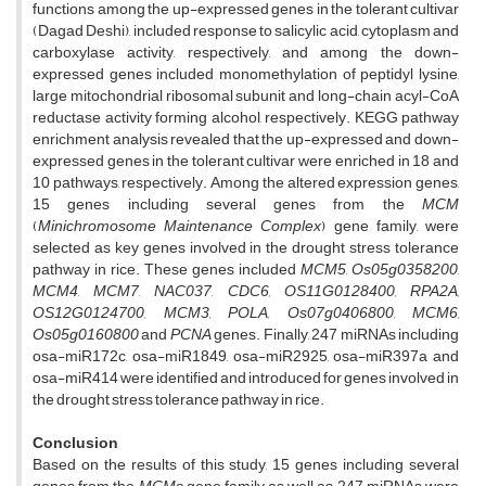
functions among the up-expressed genes in the tolerant cultivar
(Dagad Deshi), included response to salicylic acid, cytoplasm and
carboxylase activity, respectively, and among the down-
expressed genes included monomethylation of peptidyl lysine,
large mitochondrial ribosomal subunit and long-chain acyl-CoA
reductase activity forming alcohol, respectively. KEGG pathway
enrichment analysis revealed that the up-expressed and down-
expressed genes in the tolerant cultivar were enriched in 18 and
10 pathways, respectively. Among the altered expression genes,
15 genes including several genes from the
MCM
(
Minichromosome Maintenance Complex
) gene family, were
selected as key genes involved in the drought stress tolerance
pathway in rice. These genes included
MCM5
,
Os05g0358200
,
MCM4
,
MCM7
,
NAC037
,
CDC6, OS11G0128400, RPA2A,
OS12G0124700, MCM3, POLA, Os07g0406800, MCM6,
Os05g0160800
and
PCNA
genes. Finally, 247 miRNAs including
osa-miR172c, osa-miR1849, osa-miR2925, osa-miR397a and
osa-miR414 were identified and introduced for genes involved in
the drought stress tolerance pathway in rice.
Conclusion
Based on the results of this study, 15 genes including several