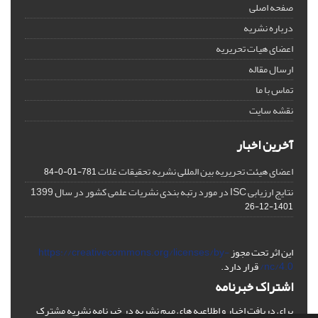
صفحه اصلی
درباره نشریه
اعضای هیات تحریریه
ارسال مقاله
تماس با ما
نقشه سایت
آخرین اخبار
اعضای هیئت تحریریه بین المللی نشریه تحقیقات غلات
781-01-0-84
نتایج ارزیابی ISC در مورد رتبه بندی نشریات علمی کشور در سال 1399
1401-12-26
این اثر تحت مجوز
https://creativecommons.org/licenses/by-
nc/4.0/
قرار دارد.
اشتراک خبرنامه
برای دریافت اخبار و اطلاعیه های مهم نشریه در خبرنامه نشریه مشترک