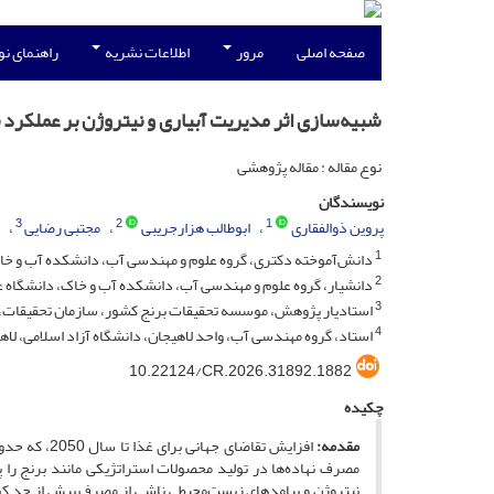
صفحه اصلی
مرور
اطلاعات نشریه
راهنمای ن
شبیه‌سازی اثر مدیریت آبیاری و نیتروژن بر عملکرد برنج و 
نوع مقاله : مقاله پژوهشی
نویسندگان
3
2
1
پروین ذوالفقاری
ابوطالب هزارجریبی
مجتبی رضایی
1
دانش‌آموخته دکتری، گروه علوم و مهندسی آب، دانشکده آب و خاک، 
2
دانشیار، گروه علوم و مهندسی آب، دانشکده آب و خاک، دانشگاه علو
3
استادیار پژوهش، موسسه تحقیقات برنج کشور، سازمان تحقیقات، 
4
استاد، گروه مهندسی آب، واحد لاهیجان، دانشگاه آزاد اسلامی، لاهی
10.22124/CR.2026.31892.1882
چکیده
مقدمه:
مصرف نهاده‌ها در تولید محصولات استراتژیکی مانند برنج را پرر
نیتروژن و پیامدهای زیست‌محیطی ناشی از مصرف بیش از حد کود 