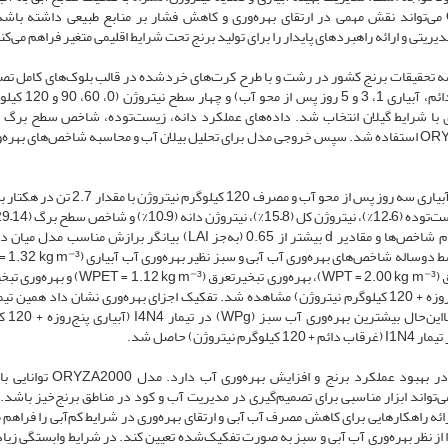
آبی، و استفاده از مدل‌های فرآیندمحور مانند ORYZA2000 می‌تواند نقش مهمی در ارتقای بهره‌وری و کاهش فشار بر منابع طبیعی داشته
تحقیقات برنج کشور در رشت و با طرح کرت‌های خردشده در قالب بلوک‌های کامل تصا
سه تکرار انجام شد. تیمارها شامل چهار سطح آبیاری (غرقاب د
گاری با شرایط گیلان انتخاب شد. داده‌های عملکرد دانه، زیست‌توده، شاخص سطح برگ
نیتروژن جمع‌آوری و برای واسنجی و اعتبارسنجی مدل ORYZA2000 استفاده شد. سپس خروجی مدل برای تحلیل بیلان آب و محاسبه شاخص‌های 
نتایج نشان داد که بیشترین عملکرد دانه در تیمار آبیاری سه روز پس از محو آب و مصرف 120 کی
دقت مناسب شبیه‌سازی کرد. مقدار R² بالاتر از 0.70 برای تمام شاخص‌ها و مقادیر d بیشتر از 0.65 (به‌جز LAI) بیانگر برازش 
بهره‌وری آبیاری و باران (WPI+R = 0.84 kg m⁻³)، بهره‌وری تعرق (WPT = 2.00 kg m⁻³)، بهره‌وری تبخیر
و نشت (WPETQ = 0.89 kg m⁻³) در تیمار I3N4 (آبیاری سه‌روزه + 120 کیلوگرم نیتروژن) مشاهده شد. تفکیک اجزای بهره‌وری نشان داد همی
اغلب شاخص‌های آب آبی و آب
مدیریت همزمان آبیاری و نیتروژن نقش اساسی در بهبود عملکرد برنج و افزایش
ی‌تواند ابزار مناسبی برای تصمیم‌گیری در مدیریت آب و کود در مناطق برنج‌خیز باشد.
ائه راهکارهایی برای کاهش مصرف آب آبی و ارتقای بهره‌وری در شرایط کم‌آبی را فراهم م
ا از نظر بهره‌وری آب آبی و سبز به صورت تفکیک‌شده تعیین کند. در شرایط وابستگی زیاد