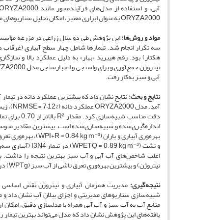
ORYZA2000 به‌عنوان ابزاری معتبر، امکان تحلیل سناریوهای مدیریتی و ارائه راهبردهای پایدار را برای تولید برنج تحت شرایط اقلیمی متغیر فراهم می‌کند.
مواد و روش‌ها:
این پژوهش طی دو سال زراعی در مزرعه مؤسسه 
هکتار) بود. رقم هیبرید «بهار» به دلیل عملکرد بالا و ساز
آبی و سبز به‌کار رفت.
نتایج و بحث:
نیتروژن) و بیشترین بهره‌وری تعرق ناشی از آب سبز (WPTg) در تیمار I1N4 (غرقاب دائم + 120 کیلوگرم نیتروژن) حاصل شد.
نتیجه‌گیری:
شبیه‌سازی سناریوهای مدیریتی و اجزای بیلان آب نشان داد و م
منابع آب به آب سبز و آب آبی همراه با مدلسازی دقیق، امکان ار
یافته‌های این پژوهش نشان داد که مدل می‌تواند بهترین تیمار ر