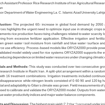
h Assistant Professor, Rice Research Institute of Iran, Agricultural Rese
an
r, Department of Water Engineering, La. C., Islamic Azad University, Lahija
duction:
The projected 60% increase in global food demand by 2050, a
ces, highlights the urgent need to optimize input use in strategic crops s
ements, rice production faces rising challenges related to water scarcity,
ng from excessive fertilizer application. Effective irrigation and fert
n green water (soil moisture from rainfall) and blue water (surface an
rce use efficiency. Process-based models like ORYZA2000 provide power
alidated model widely used for rice systems, ORYZA2000 supports the ev
reducing dependence on limited water resources under changing climatic 
ials and Methods:
This study was conducted over two consecutive grow
esearch Institute in Rasht, Iran. A split-plot arrangement within a rando
with 16 treatment combinations. Irrigation treatments included continuous
disappearance, while nitrogen levels consisted of 0, 60, 90, and 120 kg ha⁻
ial and adaptability to Gilan’s climate, was grown. Field measurements of g
used to calibrate and validate the ORYZA2000 model. Outputs from water
ue water productivity indices and major water balance components.
ts and Discussion:
The highest grain yield (7.2 t ha⁻¹) occurred under i