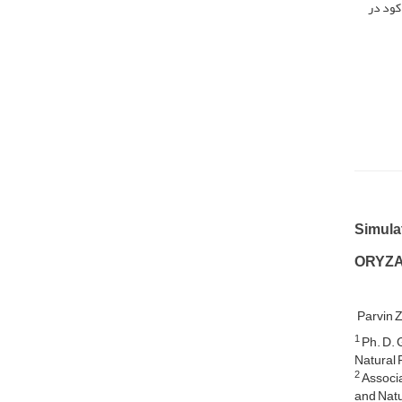
 و کود در
Simulat
ORYZA
Parvin 
1
Ph. D. 
Natural 
2
Associa
and Natu