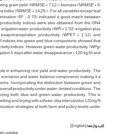
ing grain yield (NRMSE = 7–12%), biomass (NRMSE = 6–
ea index (NRMSE = 14–29%). For all variables except leaf
ermination (R² > 0.70) indicated a good match between
productivity indices were also obtained from the I3N4
rrigation water productivity (WPI = 1.32), irrigation plus
), evapotranspiration productivity (WPET = 1.12), and
of indices into green and blue components showed that
tivity indices. However, green water productivity (WPg)
gation 5 days after water disappearance + 120 kg N) and
e in enhancing rice yield and water productivity. The
cenarios and water balance components, making it a
stems. Incorporating the distinction between green and
overall productivity under water-limited conditions. The
mizing both blue and green water productivity. This is
wetting and drying with a three-day interval plus 120 kg N
ization strategies at both farm and policy levels under
کلیدواژه‌ها
[English]
gen uptake