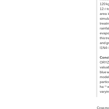
120 k
12%), 
area i
simul
treatm
rainf
evapot
this t
and gr
I1N4 (
Concl
ORYZA
valuab
blue w
model 
partic
ha⁻¹ w
varyin
Crop mo