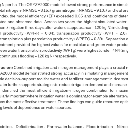
g N per ha. The ORYZA2000 model showed strong performance in simulat
total nitrogen (NRMSE = 8–15%), grain nitrogen (NRMSE = 9–10%), and leaf ar
ndex, the model efficiency (EF) exceeded 0.65, and coefficients of det
ated and observed data. Across two years, the highest simulated water 
ent (irrigation three days after water disappearance + 120 kg N), including i
all productivity (WPI+R = 0.84), transpiration productivity (WPT = 2.0
ranspiration plus percolation productivity (WPETQ = 0.89). Separation 
reatment provided the highest values for most blue and green water produc
een water transpiration productivity (WPTg) were highest under I4N4 (irri
continuous flooding + 120 kg N), respectively.
usion:
Combined irrigation and nitrogen management plays a crucial rol
2000 model demonstrated strong accuracy in simulating management s
le decision-support tool for water and fertilizer management in rice sy
ater further supports strategies to reduce irrigation demand and increase 
identified the most efficient irrigation-nitrogen combination for maxi
ularly important where irrigation water is dominant; for example, alternate 
as the most effective treatment. These findings can guide resource optim
g levels of dependence on water sources.
deling
Deficit irrigation
Farm water balance
Flood irrigation
Nitro