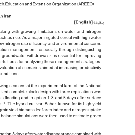
arch, Education and Extension Organization (AREEO),
n, Iran
چکیده
[English]
long with growing limitations on water and nitrogen
uch as rice. As a major irrigated cereal with high water
 low nitrogen use efficiency, and environmental concerns
ilization management—especially through distinguishing
d groundwater withdrawals)—is essential for improving
ful tools for analyzing these management strategies.
aluation of scenarios aimed at increasing productivity
conditions.
ing seasons at the experimental farm of the National
mized complete block design with three replications was
 flooding and irrigation 1, 3, and 5 days after surface
¹. The hybrid cultivar ‘Bahar,’ known for its high yield
rain yield, biomass, leaf area index, and nitrogen uptake
 balance simulations were then used to estimate green
rrigation 3 days after water disappearance combined with