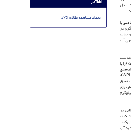
آمار
 باشد. مدل
تعداد مشاهده مقاله:
370
دفی با
ائم، آبیاری 1، 3 و 5 روز پس از محو آب) و چهار سطح نیتروژن (0، 60، 90 و 120 کیلوگرم در
 و جذب
بهره‌وری آب
لوگرم نیتروژن با مقدار 2.7 تن در هکتار به‌دست
آمد. مدل ORYZA2000 عملکرد دانه (NRMSE = 7–12%)، زیست‌توده (6–12%)، نیتروژن کل (8–15%)، نیتروژن دانه (9–10%) و شاخص سطح برگ (14–29%) را با
مناسب مدل میان داده‌های
اندازه‌گیری‌شده و شبیه‌سازی‌شده است. بیشترین مقادیر متوسط دوساله شاخص‌های بهره‌وری آب آبی و سبز نظیر بهره‌وری آب آبیاری (WPI = 1.32 kg m⁻³)،
تعرق (WPET = 1.12 kg m⁻³) و بهره‌وری تبخیرتعرق
ن تیمار برای
 سبز بهترین نتیجه را داشت. بااین‌حال بیشترین بهره‌وری آب سبز (WPg) در تیمار I4N4 (آبیاری پنج‌روزه + 120 کیلوگرم
 بهره‌وری آب دارد. مدل ORYZA2000 توانایی بالایی در
 تفکیک
ی‌کند.
 به آب