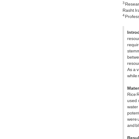
3
Researc
Rasht, Ir
4
Professo
Intro
resour
requir
stemmi
betwee
resou
As a v
while 
Mater
Rice R
used, 
water 
potent
were 
and bl
Resul