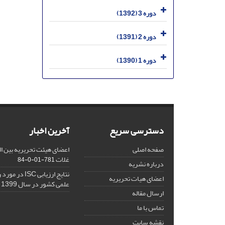
دوره 3 (1392)
دوره 2 (1391)
دوره 1 (1390)
دسترسی سریع
آخرین اخبار
صفحه اصلی
اعضای هیئت تحریریه بین ال
غلات
781-01-0-84
درباره نشریه
نتایج ارزیابی C
اعضای هیات تحریریه
علمی کشور در سال 1399
ارسال مقاله
تماس با ما
نقشه سایت