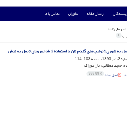
ویسندگان
ارسال مقاله
داوران
تماس با ما
امیر قلی‌زاده
1
ات:
حمل به شوری ژنوتیپ‌های گندم نان با استفاده از شاخص‌های تحمل به تنش
103-114
اده؛ حمید دهقانی؛ جان دوراک
388.89 K
ه
اصل مقاله