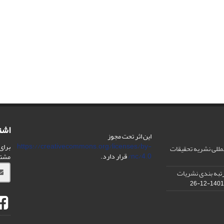
اشت
این اثر تحت مجوز
https://creativecommons.org/licenses/by-
برای
مللی نشریه تحقیقات
nc/4.0/
قرار دارد.
مشت
IS در مورد رتبه بندی نشریات
1401-12-26