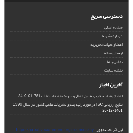
دسترسی سریع
صفحه اصلی
درباره نشریه
اعضای هیات تحریریه
ارسال مقاله
تماس با ما
نقشه سایت
آخرین اخبار
اعضای هیئت تحریریه بین المللی نشریه تحقیقات غلات
781-01-0-84
نتایج ارزیابی ISC در مورد رتبه بندی نشریات علمی کشور در سال 1399
1401-12-26
این اثر تحت مجوز
https://creativecommons.org/licenses/by-