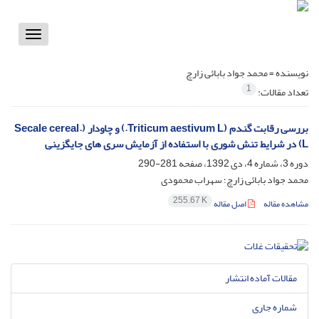
Toggle
vigation
نویسنده =
محمد جواد بابائی زارچ
1
تعداد مقالات:
بررسی رقابت گندم (Triticum aestivum L.) و چاودار (.Secale cereal
L) در شرایط تنش شوری با استفاده از آزمایش سری های جایگزینی
دوره 3، شماره 4، دی 1392، صفحه
281-290
محمد جواد بابائی زارچ؛ سهراب محمودی
255.67 K
مشاهده مقاله
اصل مقاله
مقالات آماده انتشار
شماره جاری