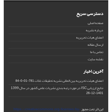
دسترسی سریع
صفحه اصلی
درباره نشریه
اعضای هیات تحریریه
ارسال مقاله
تماس با ما
نقشه سایت
آخرین اخبار
اعضای هیئت تحریریه بین المللی نشریه تحقیقات غلات
781-01-0-84
نتایج ارزیابی ISC در مورد رتبه بندی نشریات علمی کشور در سال 1399
1401-12-26
این اثر تحت مجوز
https://creativecommons.org/licenses/by-