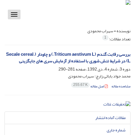
Toggle
vigation
نویسنده =
سهراب محمودی
1
تعداد مقالات:
بررسی رقابت گندم (Triticum aestivum L.) و چاودار (.Secale cereal
L) در شرایط تنش شوری با استفاده از آزمایش سری های جایگزینی
دوره 3، شماره 4، دی 1392، صفحه
281-290
محمد جواد بابائی زارچ؛ سهراب محمودی
255.67 K
مشاهده مقاله
اصل مقاله
مقالات آماده انتشار
شماره جاری