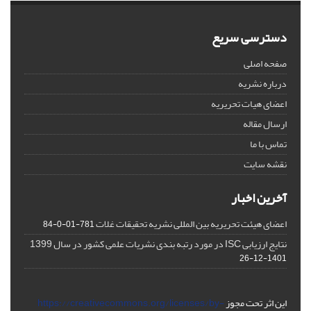
دسترسی سریع
صفحه اصلی
درباره نشریه
اعضای هیات تحریریه
ارسال مقاله
تماس با ما
نقشه سایت
آخرین اخبار
اعضای هیئت تحریریه بین المللی نشریه تحقیقات غلات
781-01-0-84
نتایج ارزیابی ISC در مورد رتبه بندی نشریات علمی کشور در سال 1399
1401-12-26
این اثر تحت مجوز
https://creativecommons.org/licenses/by-