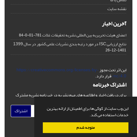
نقشه سایت
آخرین اخبار
اعضای هیئت تحریریه بین المللی نشریه تحقیقات غلات
781-01-0-84
نتایج ارزیابی ISC در مورد رتبه بندی نشریات علمی کشور در سال 1399
1401-12-26
این اثر تحت مجوز
https://creativecommons.org/licenses/by-
nc/4.0/
قرار دارد.
اشتراک خبرنامه
برای دریافت اخبار و اطلاعیه های مهم نشریه در خبرنامه نشریه مشترک
شوید.
این وب سایت از کوکی ها برای اطمینان از ارائه بهترین
اشتراک
خدمات استفاده می کند.
متوجه شدم