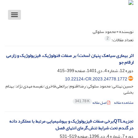
Toggle
vigation
نویسنده =
محمود سلوکی
2
تعداد مقالات:
اثر بیماری سیاهک پنهان (سخت) بر صفات فنولوژیک، فیزیولوژیک و زارعی
ارقام جو
دوره 12، شماره 4، دی 1401، صفحه
399-415
10.22124/CR.2023.24778.1772
حسین نهتانی؛ محمود سلوکی؛ رضا اقنوم؛ براتعلی فاخری؛ نفیسه مهدی نژاد؛ بهنام
بخشی
341.78 K
مشاهده مقاله
اصل مقاله
تجزیهQTLبرخی صفات فیزیولوژیک و بیوشیمیایی مرتبط با عملکرد دانه
در گندم تحت شرایط تنش گرمای انتهای فصل
دوره 7، شماره 4، دی 1396، صفحه
519-531