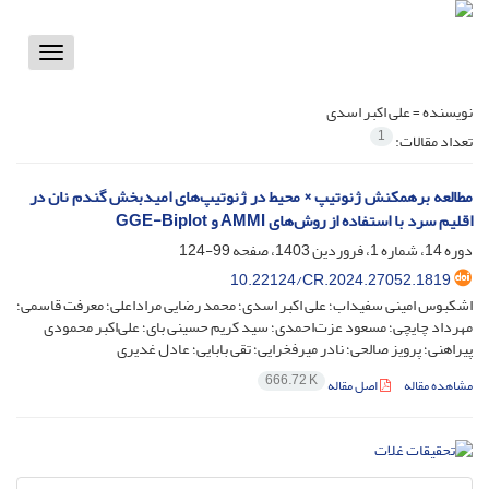
Toggle
vigation
نویسنده =
علی اکبر اسدی
1
تعداد مقالات:
مطالعه برهمکنش ژنوتیپ × محیط در ژنوتیپ‌های امیدبخش گندم نان در
اقلیم سرد با استفاده از روش‌های AMMI و GGE-Biplot
دوره 14، شماره 1، فروردین 1403، صفحه
99-124
10.22124/CR.2024.27052.1819
اشکبوس امینی سفیداب؛ علی اکبر اسدی؛ محمد رضایی مراداعلی؛ معرفت قاسمی؛
مهرداد چایچی؛ مسعود عزت‌احمدی؛ سید کریم حسینی بای؛ علی‌اکبر محمودی
پیراهنی؛ پرویز صالحی؛ نادر میرفخرایی؛ تقی بابایی؛ عادل غدیری
666.72 K
مشاهده مقاله
اصل مقاله