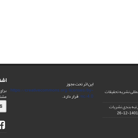
اشت
این اثر تحت مجوز
https://creativecommons.org/licenses/by-
برای
مللی نشریه تحقیقات
nc/4.0/
قرار دارد.
مشت
IS در مورد رتبه بندی نشریات
1401-12-26