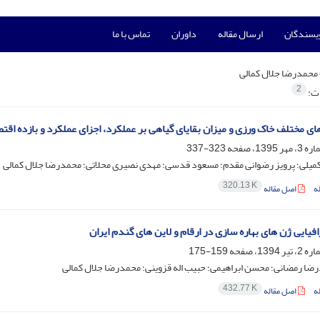
ویسندگان
ارسال مقاله
داوران
تماس با ما
محمدرضا جلال کمالی
2
ات:
ای مختلف خاک ورزی و میزان بقایای گیاهی بر عملکرد، اجزای عملکرد و بازده اق
323-337
میلی؛ پرویز رضوانی مقدم؛ مسعود قدسی؛ مهدی نصیری محلاتی؛ محمدرضا جلال کمالی
320.13 K
ه
اصل مقاله
فیایی ژن های بهاره سازی در ارقام و لاین های گندم ایران
159-175
ا رمضانی؛ محسن ابراهیمی؛ حبیب اله قزوینی؛ محمدرضا جلال کمالی
432.77 K
ه
اصل مقاله