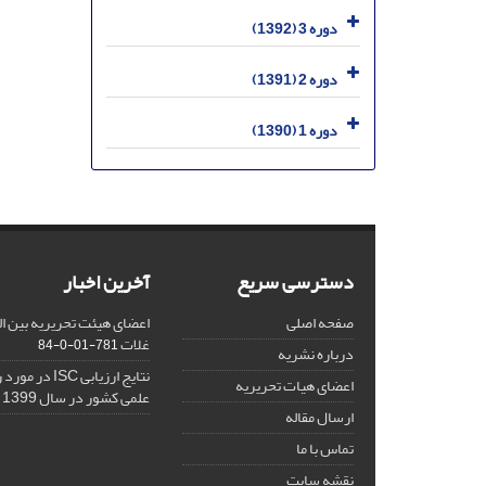
دوره 3 (1392)
دوره 2 (1391)
دوره 1 (1390)
دسترسی سریع
آخرین اخبار
صفحه اصلی
اعضای هیئت تحریریه بین ال
غلات
781-01-0-84
درباره نشریه
نتایج ارزیابی C
اعضای هیات تحریریه
علمی کشور در سال 1399
ارسال مقاله
تماس با ما
نقشه سایت