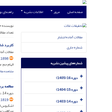
صفحه اصلی
مرور
اطلاعات نشریه
راهنمای ن
نویسنده =
تعداد مقال
مقالات آماده انتشار
کاربرد شا
شماره جاری
مقالات آماد
.1898
شماره‌های پیشین نشریه
الهام جم؛
مشاهده مقال
دوره 16 (1405)
مطالعه برهم
دوره 15 (1404)
دوره 14، شماره 1، فروردین 1403، صفحه
.1819
دوره 14 (1403)
اشکبوس ام
پیراهنی؛ پ