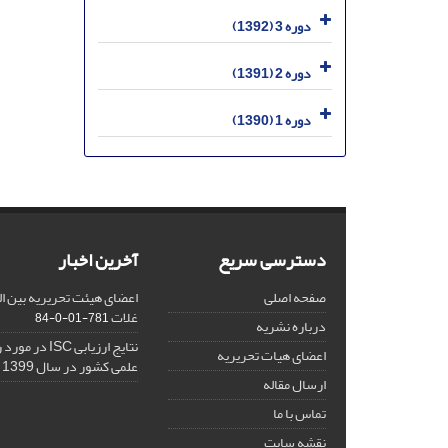
دوره 3 (1392)
دوره 2 (1391)
دوره 1 (1390)
دسترسی سریع
آخرین اخبار
صفحه اصلی
اعضای هیئت تحریریه بین ال
غلات
781-01-0-84
درباره نشریه
نتایج ارزیابی C
اعضای هیات تحریریه
علمی کشور در سال 1399
ارسال مقاله
تماس با ما
نقشه سایت