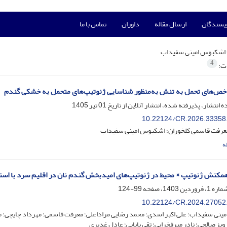
ویسندگان
ارسال مقاله
داوران
تماس با ما
اشکبوس امینی سفیداب
4
ات:
خص‌های تحمل به تنش به‌منظور شناسایی ژنوتیپ‌های متحمل به خشکی گندم
ه انتشار، پذیرفته شده، انتشار آنلاین از تاریخ
01 تیر 1405
10.22124/CR.2026.33358
 معرفت قاسمی کلخوران؛ اشکبوس امینی سفیداب
ه
کنش ژنوتیپ × محیط در ژنوتیپ‌های امیدبخش گندم نان در اقلیم سرد با استفاده از روش‌های
99-124
10.22124/CR.2024.27052
ینی سفیداب؛ علی اکبر اسدی؛ محمد رضایی مراداعلی؛ معرفت قاسمی؛ مهرداد چایچی؛ 
رویز صالحی؛ نادر میرفخرایی؛ تقی بابایی؛ عادل غدیری