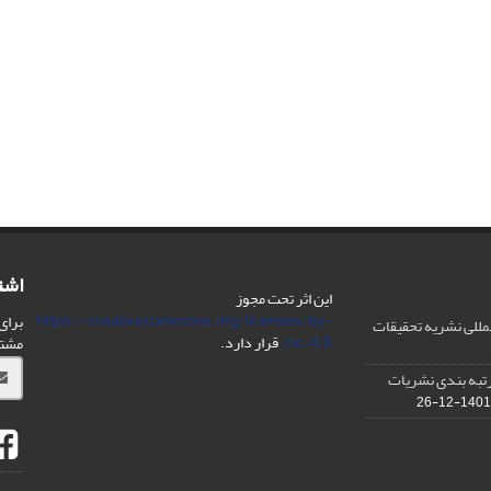
اشت
این اثر تحت مجوز
https://creativecommons.org/licenses/by-
برای
مللی نشریه تحقیقات
nc/4.0/
قرار دارد.
مشت
IS در مورد رتبه بندی نشریات
1401-12-26