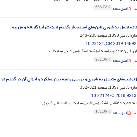
666.72 K
ه
اصل مقاله
انه تحمل به شوری لاین‌های امیدبخش گندم تحت شرایط گلخانه و مزرعه
235-248
10.22124/CR.2019.14592
ن تفتی؛ هادی پیراسته انوشه؛ اشکبوس امینی سفیداب
901.36 K
ه
اصل مقاله
نوتیپ‌های متحمل به شوری و بررسی رابطه بین عملکرد و اجزای آن در گندم نان
321-332
10.22124/C.2018.9213
اده؛ حمید دهقانی؛ اشکبوس امینی سفیداب؛ امیدعلی اکبرپور
181.36 K
ه
اصل مقاله