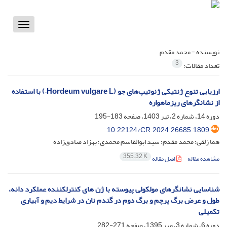
Toggle
vigation
نویسنده =
محمد مقدم
3
تعداد مقالات:
ارزیابی تنوع ژنتیکی ژنوتیپ‌های جو (Hordeum vulgare L.) با استفاده
از نشانگرهای ریزماهواره
دوره 14، شماره 2، تیر 1403، صفحه
183-195
10.22124/CR.2024.26685.1809
هما زلقی؛ محمد مقدم؛ سید ابوالقاسم محمدی؛ بهزاد صادق‌زاده
355.32 K
مشاهده مقاله
اصل مقاله
شناسایی نشانگرهای مولکولی پیوسته با ژن های کنترلکننده عملکرد دانه،
طول و عرض برگ پرچم و برگ دوم در گندم نان در شرایط دیم و آبیاری
تکمیلی
دوره 6، شماره 3، مهر 1395، صفحه
271-282