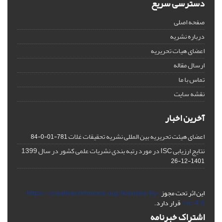
دسترسی سریع
صفحه اصلی
درباره نشریه
اعضای هیات تحریریه
ارسال مقاله
تماس با ما
نقشه سایت
آخرین اخبار
اعضای هیئت تحریریه بین المللی نشریه تحقیقات غلات
781-01-0-84
نتایج ارزیابی ISC در مورد رتبه بندی نشریات علمی کشور در سال 1399
1401-12-26
این اثر تحت مجوز
https://creativecommons.org/licenses/by-
nc/4.0/
قرار دارد.
اشتراک خبرنامه