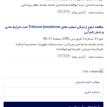
یوسف محمدی؛ سید ابوالقاسم محمدی؛ محمد مقدم؛ مظفر روستایی
321.47 K
مشاهده مقاله
اصل مقاله
مطالعه تنوع ژنتیکی جمعیت‌های Triticum boeoticum تحت شرایط عادی
و تنش کم آبی
دوره 2، شماره 1، فروردین 1391، صفحه
17-30
محمد مقدم؛ محمدامین مزینانی؛ سیدسیامک علوی‌نیا؛ محمدرضا شکیبا؛
علی‌اشرف مهرابی؛ علیرضا پورابوقداره
177.51 K
مشاهده مقاله
اصل مقاله
مقالات آماده انتشار
شماره جاری
شماره‌های پیشین نشریه