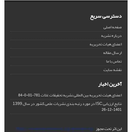
دسترسی سریع
صفحه اصلی
درباره نشریه
اعضای هیات تحریریه
ارسال مقاله
تماس با ما
نقشه سایت
آخرین اخبار
اعضای هیئت تحریریه بین المللی نشریه تحقیقات غلات
781-01-0-84
نتایج ارزیابی ISC در مورد رتبه بندی نشریات علمی کشور در سال 1399
1401-12-26
این اثر تحت مجوز
https://creativecommons.org/licenses/by-